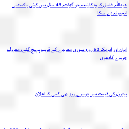
عبداللہ شفیق کا وہ کارنامہ جو گزشتہ 49 سال میں کوئی پاکستانی
ام نہ دے سکا
ایران اور امریکا 60 روزہ عبوری معاہدے کے قریب پہنچ گئے، معروف
دے کادعویٰ
رول کی قیمت میں دوسرے روز بھی کمی کا اعلان