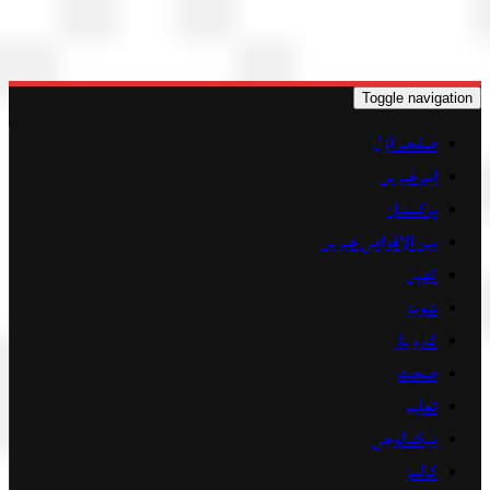
Toggle navigat
صفحہ اوّل
اہم خبریں
پاکستان
بین الاقوامی خبریں
کھیل
شوبز
کاروبار
صحت
تعلیم
ٹیکنالوجی
کالمز