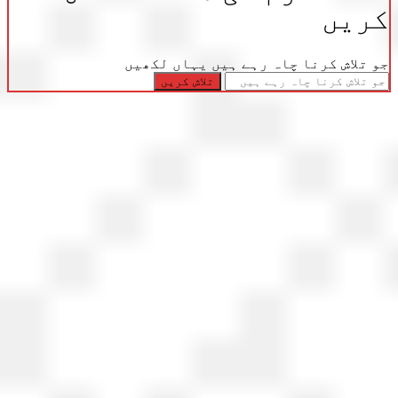
ریں
تلاش کرنا چاہ رہے ہیں یہاں لکھیں