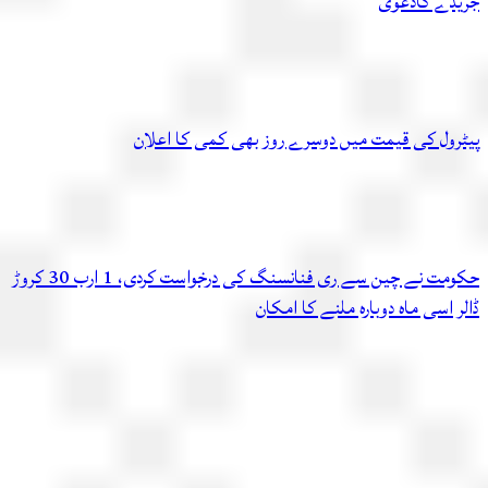
دے کادعویٰ
رول کی قیمت میں دوسرے روز بھی کمی کا اعلان
حکومت نے چین سے ری فنانسنگ کی درخواست کردی، 1 ارب 30 کروڑ
 اسی ماہ دوبارہ ملنے کا امکان