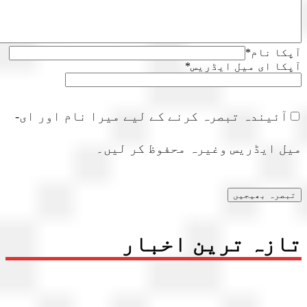
ا نام
*
ا ای میل ایڈریس
*
آئیندہ تبصرہ کرنے کے لیے میرا نام اور ای-
ل ایڈریس وغیرہ محفوظ کر لیں۔
زہ ترین اخبار