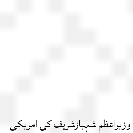
یراعظم شہبازشریف کی امریکی