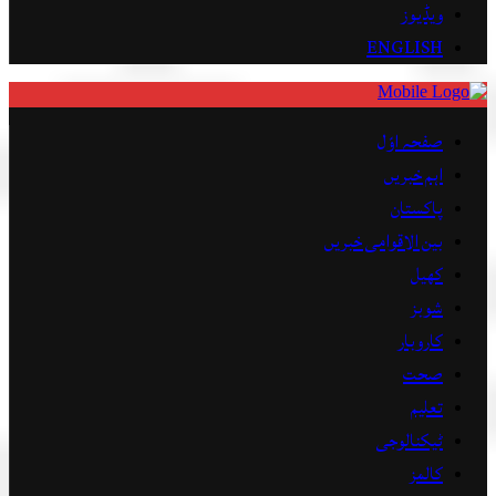
ویڈیوز
ENGLISH
صفحہ اوّل
اہم خبریں
پاکستان
بین الاقوامی خبریں
کھیل
شوبز
کاروبار
صحت
تعلیم
ٹیکنالوجی
کالمز