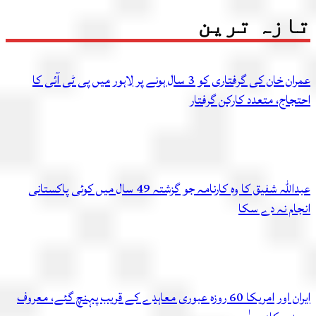
زہ ترین
عمران خان کی گرفتاری کو 3 سال ہونے پر لاہور میں پی ٹی آئی کا
اج، متعدد کارکن گرفتار
عبداللہ شفیق کا وہ کارنامہ جو گزشتہ 49 سال میں کوئی پاکستانی
ام نہ دے سکا
ایران اور امریکا 60 روزہ عبوری معاہدے کے قریب پہنچ گئے، معروف