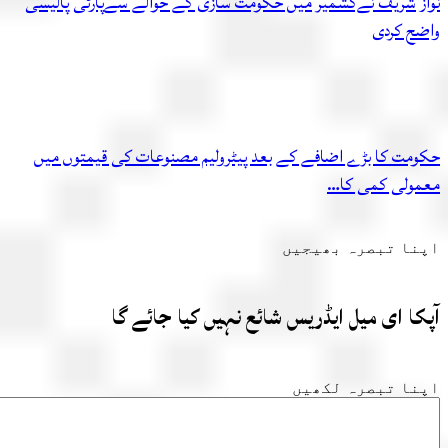
ز شریف نےکشمیر میں حکومت سازی کے حوالے سےپارٹی پالیسی
ح کردی
مت کا بڑے اضافے کے بعد پیٹرولیم مصنوعات کی قیمتوں میں
ولی کمی کا…
ا تبصرہ بھیجیں
ا ای میل ایڈریس شائع نہیں کیا جائے گا
ا تبصرہ لکھیں