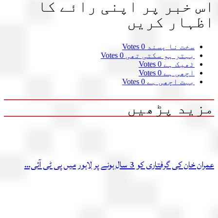
 خبر پر اپنی رائے کا
ہار کریں
سخت نا پسند
0 Votes
بہتر ہو سکتی تھی
0 Votes
ٹھیک ہے
0 Votes
اچھی ہے
0 Votes
بہت اچھی ہے
0 Votes
ید پڑھیں
ن کی گرفتاری کو 3 سال ہونے پر لاہور میں پی ٹی آئی…