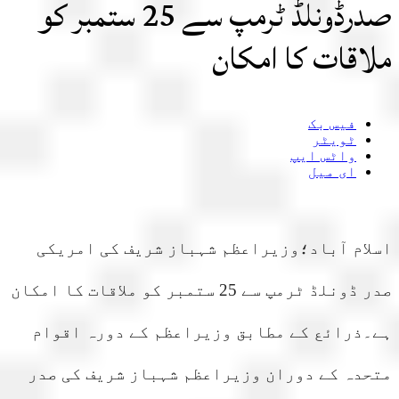
صدرڈونلڈ ٹرمپ سے 25 ستمبر کو
اقات کا امکان
فیس بک
ٹویٹر
واٹس ایپ
ای میل
ام آباد؛وزیراعظم شہباز شریف کی امریکی
صدر ڈونلڈ ٹرمپ سے 25 ستمبر کو ملاقات کا امکان
۔ذرائع کے مطابق وزیراعظم کے دورہ اقوام
دہ کے دوران وزیراعظم شہباز شریف کی صدر