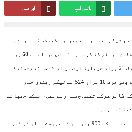
واٹس ایپ
ای میل
ا کم ٹیکس دینے والے جیولرز کیخلاف کارروائی
کا فیصلہ کرلیا گیا۔ میڈیا رپورٹس کے مطابق ذرائع کا کہنا ہے کا اس حوالے سے 60 ہزار
جیولرز کا ڈیٹا جمع کیا گیا جن میں سے صرف 21 ہزار جیولرز ایف بی آر کے ساتھ رجسٹرڈ
ہیں اوران 21 ہزار رجسٹرڈ جیولرز میں سے بھی صرف 10 ہزار 524 نے ٹیکس ریٹرن جمع
م ظاہر کرکے ٹیکس چھپا رہے ہیں، ٹیکس چھپانے
کیا گیا ہے۔
ذرائع سے معلوم ہوا ہے کہ پہلے مرحلے میں پنجاب کے 900 جیولرز کی فہرست تیار کی گئی