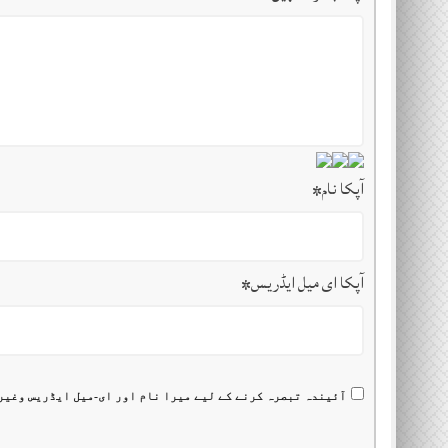
آپکا نام
*
آپکا ای میل ایڈریس
*
آئیندہ تبصرہ کرنے کے لیے میرا نام اور ای-میل ایڈریس وغیر