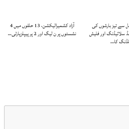
 سے تیز بارشوں کی
آزاد کشمیرالیکشن، 13 حلقوں میں 4
ڈ سلائیڈنگ اور فلیش
نشستوں پر ن لیگ اور 2 پر پیپلزپارٹی…
لڈنگ کا…