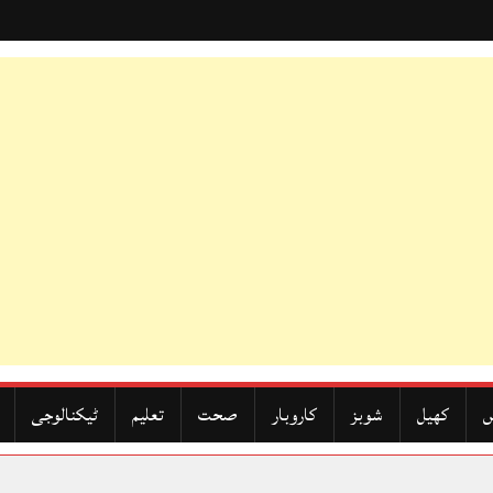
ں
کھیل
شوبز
کاروبار
صحت
تعلیم
ٹیکنالوجی