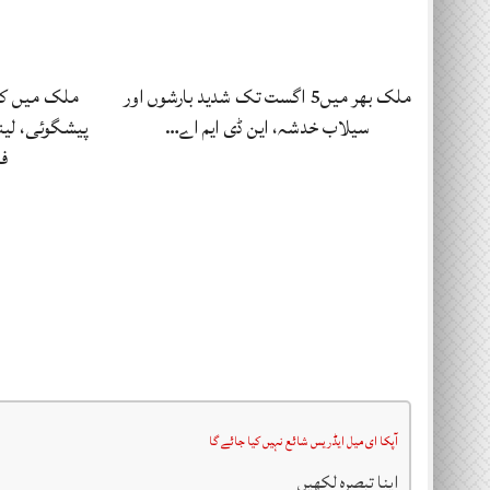
ملک بھر میں5 اگست تک شدید بارشوں اور
ملک میں کل
سیلاب خدشہ، این ڈی ایم اے…
پیشگوئی، لین
ف
آپکا ای میل ایڈریس شائع نہیں کیا جائے گا
اپنا تبصرہ لکھیں