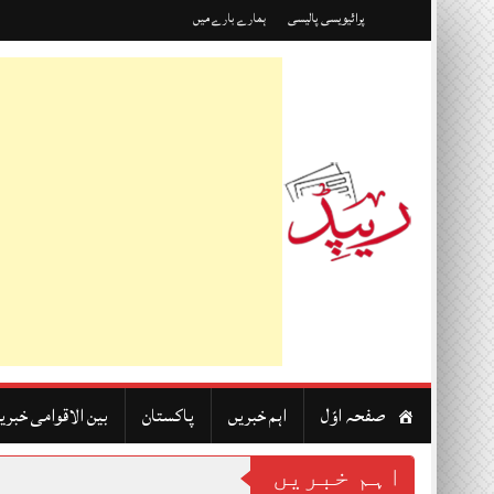
Skip
پرائیویسی پالیسی
ہمارے بارے میں
to
content
صفحہ اوّل
اہم خبریں
پاکستان
بین الاقوامی خبری
اہم خبریں