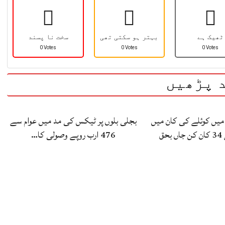
ٹھیک ہے
بہتر ہو سکتی تھی
سخت نا پسند
0 Votes
0 Votes
0 Votes
 پڑھیں
 میں کوئلے کی کان میں
بجلی بلوں پر ٹیکس کی مد میں عوام سے
حق
476 ارب روپے وصولی کا…