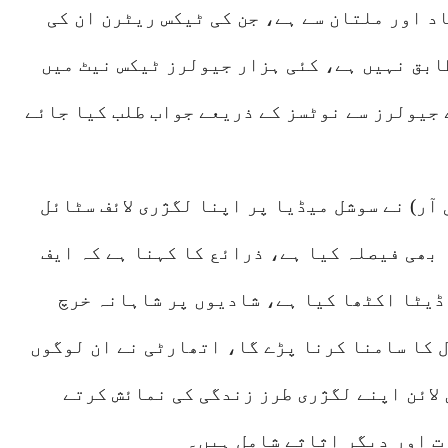
د اور ملتان سے ہے، جن کی ٹیکس ریٹرن ان کی
ابق نہیں ہے، کئی ہزار جیولرز ٹیکس نیٹ میں
 جیولرز سے نوٹسز کے ذریعے جواب طلب کیا جائے
 آر) نے سوشل میڈیا پر اپنا لگژری لائف سٹائل
 بھی فیصلہ کیا ہے، ذرائع کا کہنا ہے کہ ایف
 ڈیٹا اکٹھا کیا ہے، شادیوں پر شاہانہ خرچ
 کا سامنا کرنا پڑے گا، اتھارٹی نے ان لوگوں
لائن اپنے لگژری طرز زندگی کی نمائش کرتے
ت اور دیگر اثاثے شامل ہیں۔