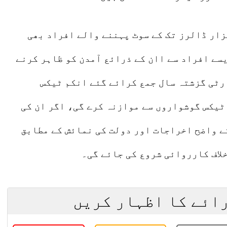
ئع نے انکشاف کیا کہ شادیوں میں 20 ہزار ڈالرز تک کے سوٹ پہننے والے افراد بھی
یسے افراد سے اان کے ذرائع آمدن کو ظاہر کرنے
رٹی گزشتہ سال جمع کرائے گئے انکم ٹیکس
ٹیکس گوشواروں سے موازنہ کرے گی، اگر ان کی
ے واضح اخراجات اور دولت کی نمائش کے مطابق
لاف کارروائی شروع کی جائے گی۔
رائے کا اظہار کریں