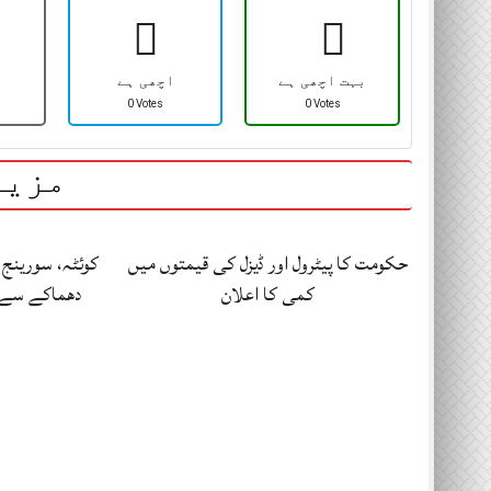
بہت اچھی ہے
اچھی ہے
0 Votes
0 Votes
مزید
حکومت کا پیٹرول اور ڈیزل کی قیمتوں میں
کوئٹہ، سورینج
کمی کا اعلان
دھماکے سے 34 کان کن جاں ب