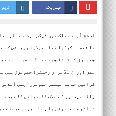
فیس بک
ٹویٹر
Lahore 03 August 2026
Lahore
اسلام آباد : ملک میں ٹیکس نیٹ سے باہر ی
کرائیں جب کہ بیشتر جیولرز اپنی آمدنی ک
والے جیولرز کے خلاف کارروائی کا فیصلہ 