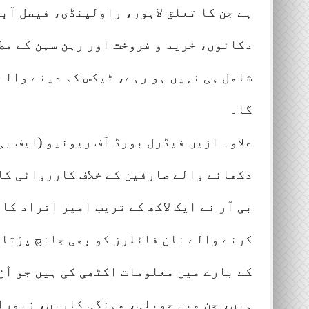
ہے جن کا تعلق لاہور، راولپنڈی، فیصل آبا
دکانوں، خرید و فروخت اور رہن سہن کے مط
شامل ہی نہیں ہو رہے، ٹیکس کم دینے والے
گا۔
علاوہ ازیں فیڈرل بورڈ آف ریونیو (ایف بی
دکھانے والے صارفین کے خلاف کارروائی کا
بی آر نے ایک لاکھ کے قریب امیر افراد کا
کرنے والے نان فائلرز کو بھی جانچ پڑتال
کے بارے میں معلومات اکٹھی کی ہیں جو آن 
ہیں، جن میں حویلی، مہنگی کاریں، زیورا