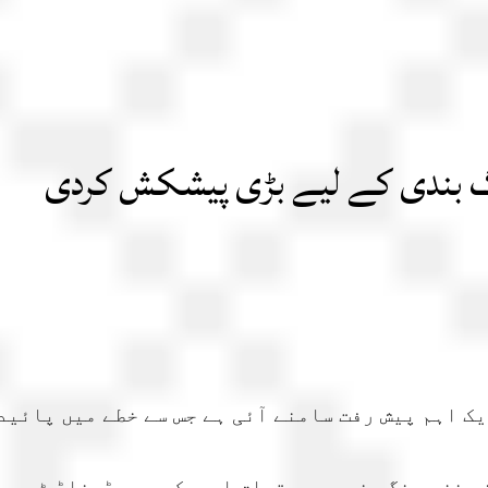
 بندی کے لیے بڑی پیشکش کردی
ک اہم پیش رفت سامنے آئی ہے جس سے خطے میں پائی
نے غزہ جنگ بندی سے متعلق امریکی صدر ڈونلڈ ٹرمپ 