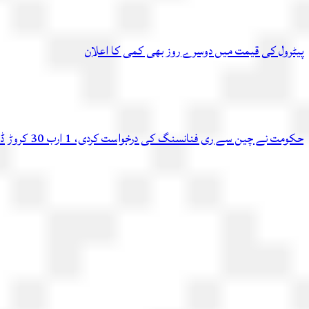
پیٹرول کی قیمت میں دوسرے روز بھی کمی کا اعلان
حکومت نے چین سے ری فنانسنگ کی درخواست کردی، 1 ارب 30 کروڑ ڈالر اسی ماہ دوبارہ ملنے کا امکان