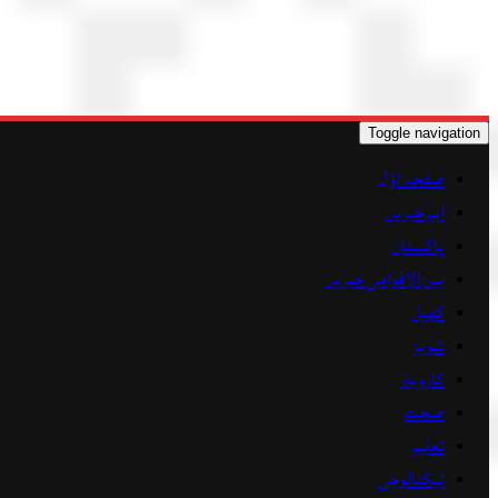
Toggle navigation
صفحہ اوّل
اہم خبریں
پاکستان
بین الاقوامی خبریں
کھیل
شوبز
کاروبار
صحت
تعلیم
ٹیکنالوجی