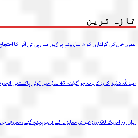
تازہ ترین
عمران خان کی گرفتاری کو 3 سال ہونے پر لاہور میں پی ٹی آئی کا احتجاج، متعدد کارکن گرفتار
عبداللہ شفیق کا وہ کارنامہ جو گزشتہ 49 سال میں کوئی پاکستانی انجام نہ دے سکا
ایران اور امریکا 60 روزہ عبوری معاہدے کے قریب پہنچ گئے، معروف جریدے کادعویٰ