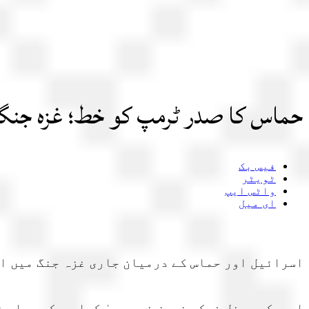
حماس کا صدر ٹرمپ کو خط؛ غزہ جنگ
فیس بک
ٹویٹر
واٹس ایپ
ای میل
اسرائیل اور حماس کے درمیان جاری غزہ جنگ میں ای
امریکی چینل فوکس نیوز نے دعویٰ کیا ہے کہ حماس 