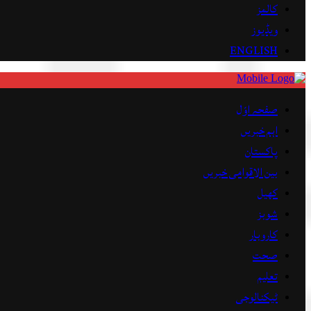
کالمز
ویڈیوز
ENGLISH
صفحہ اوّل
اہم خبریں
پاکستان
بین الاقوامی خبریں
کھیل
شوبز
کاروبار
صحت
تعلیم
ٹیکنالوجی