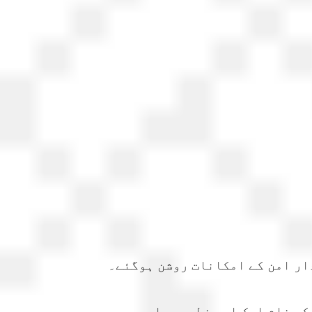
دار امن کے امکانات روشن ہوگئے۔
کے نام ایک اہم خط بھیجا ہے۔