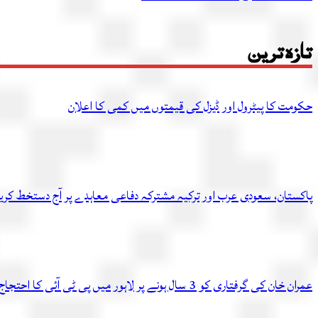
تازہ ترین
حکومت کا پیٹرول اور ڈیزل کی قیمتوں میں کمی کا اعلان
پاکستان، سعودی عرب اور ترکیہ مشترکہ دفاعی معاہدے پر آج دستخط کر
عمران خان کی گرفتاری کو 3 سال ہونے پر لاہور میں پی ٹی آئی کا احتجاج، متعدد کارکن گرفتار