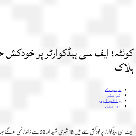
ہلاک
فیس بک
ٹویٹر
واٹس ایپ
ای میل
ایف سی ہیڈکوارٹر پر خودکش حملے میں 10 شہری شہید اور 30 سے زائد زخمی ہو گئے جب کہ خودکش بمبار سمیت 6 دہشتگرد ہلاک ہوگئے۔