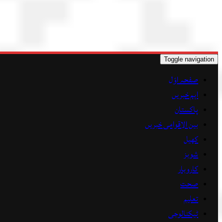
Toggle navigation
صفحہ اوّل
اہم خبریں
پاکستان
بین الاقوامی خبریں
کھیل
شوبز
کاروبار
صحت
تعلیم
ٹیکنالوجی