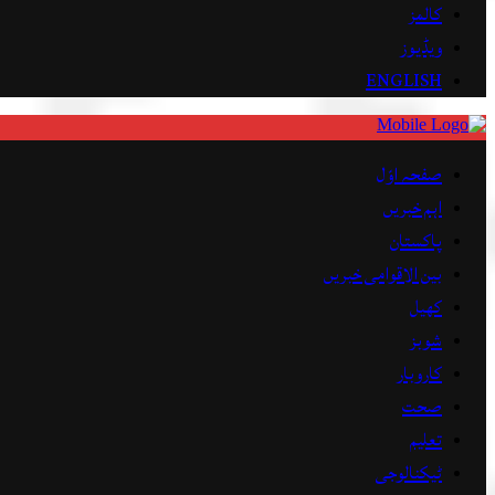
کالمز
ویڈیوز
ENGLISH
صفحہ اوّل
اہم خبریں
پاکستان
بین الاقوامی خبریں
کھیل
شوبز
کاروبار
صحت
تعلیم
ٹیکنالوجی