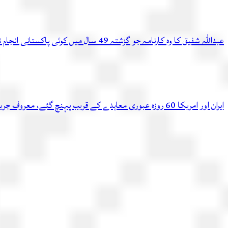
عبداللہ شفیق کا وہ کارنامہ جو گزشتہ 49 سال میں کوئی پاکستانی انجام نہ دے سکا
ایران اور امریکا 60 روزہ عبوری معاہدے کے قریب پہنچ گئے، معروف جریدے کادعویٰ