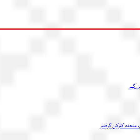
یں گے