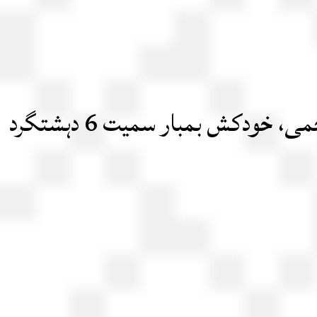
کوئٹہ؛ ایف سی ہیڈکوارٹر پر خودکش حملہ، 10 شہری شہید، 30 سے زائد زخمی، خودکش بمبار سمیت 6 دہشتگرد