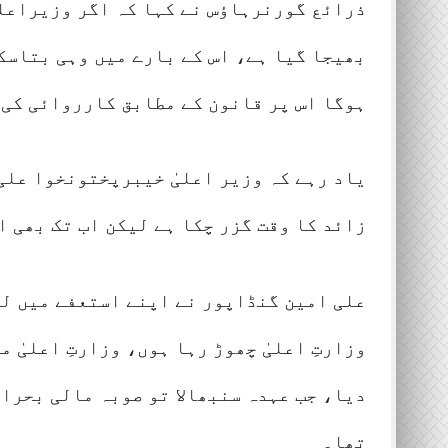
ذرائع گورنرہاؤس نے کہا کہ اگر وزیراعلیٰ
بھیجا گیا ہے، اس کے بارے میں وہی بتاسک
ہوگا اس پر قانون کے مطابق کارروائی کی 
زائد کا وقت گزر چکا ہے لیکن اب تک بھی ا
علی امین گنڈاپور نے اپنے استعفے میں لک
وزارتِ اعلیٰ چھوڑ رہا ہوں، وزارتِ اعلیٰ 
دیا، جب عہدہ سنبھالا تو صوبہ مالی بحرا
تھا۔