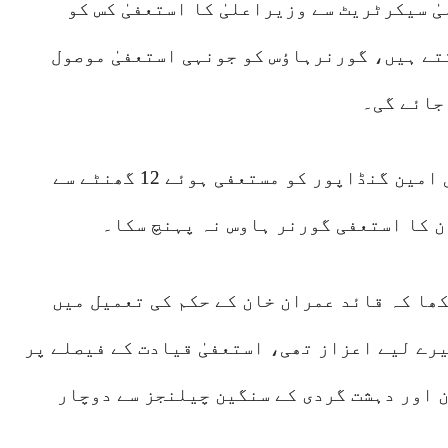
 سیکرٹریٹ سے وزیراعلیٰ کا استعفیٰ کس کو
تے ہیں، گورنرہاؤس کو جونہی استعفیٰ موصول
جائے گی۔
یاد رہے کہ وزیر اعلیٰ خیبرپختونخوا علی امین گنڈاپور کو مستعفی ہوئے 12 گھنٹے سے
ن کا استعفی گورنر ہاوس نہ پہنچ سکا۔
ھا کہ قائد عمران خان کے حکم کی تعمیل میں
میرے لیے اعزاز تھی، استعفیٰ قیادت کے فیصلے پر
ن اور دہشت گردی کے سنگین چیلنجز سے دوچار