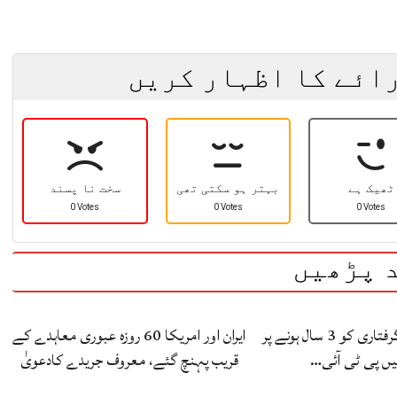
رائے کا اظہار کریں
ٹھیک ہے
بہتر ہو سکتی تھی
سخت نا پسند
0 Votes
0 Votes
0 Votes
 پڑھیں
عمران خان کی گرفتاری کو 3 سال ہونے پر
ایران اور امریکا 60 روزہ عبوری معاہدے کے
میں پی ٹی آئی…
قریب پہنچ گئے، معروف جریدے کادعویٰ