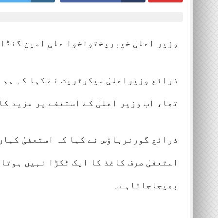
وزیر اعلیٰ خیبرپختونخوا علی امین گنڈاپ
ذرائع وزیراعلیٰ سیکرٹریٹ نے کہا کہ ہم 
تھا، اب وزیر اعلیٰ کے استعفے پر مزید ک
ذرائع گورنرہاؤس نے کہا کہ استعفیٰ کہاں 
استعفیٰ صرف کاغذ کا ایک ٹکڑا نہیں ہوتا
بھیجاجاتاہے۔