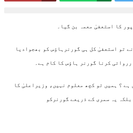
Lahore 08 August 2026
ور کا استعفیٰ معمہ بن گیا۔
نے تو استعفیٰ کل ہی گورنرہاؤس کو بھجوادیا
ارروائی کرنا گورنر ہاؤس کا کام ہے۔
ہے ؟ ہمیں تو کچھ معلوم نہیں، وزیراعلیٰ کا
 بلکہ یہ سمری کے ذریعے گورنرکو