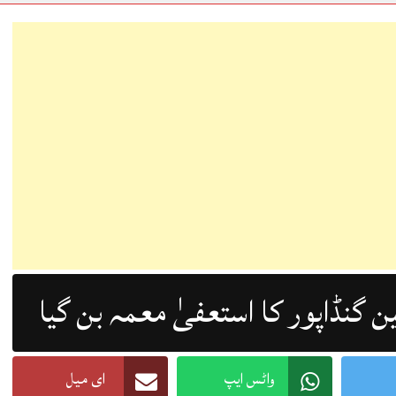
ن گنڈاپور کا استعفیٰ معمہ بن گیا
واٹس ایپ
ای میل