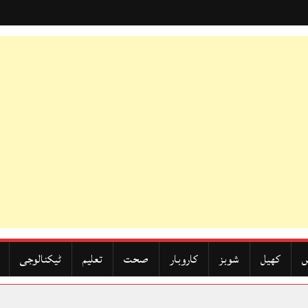
ں
کھیل
شوبز
کاروبار
صحت
تعلیم
ٹیکنالوجی