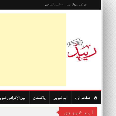
Skip
پرائیویسی پالیسی
ہمارے بارے میں
to
content
صفحہ اوّل
اہم خبریں
پاکستان
بین الاقوامی خبری
اہم خبریں