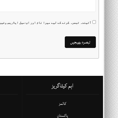
آئیندہ تبصرہ کرنے کے لیے میرا نام اور ای-میل ایڈریس وغیر
اہم کیٹاگریز
کالمز
پاکستان