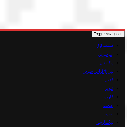
Toggle navigation
صفحہ اوّل
اہم خبریں
پاکستان
بین الاقوامی خبریں
کھیل
شوبز
کاروبار
صحت
تعلیم
ٹیکنالوجی