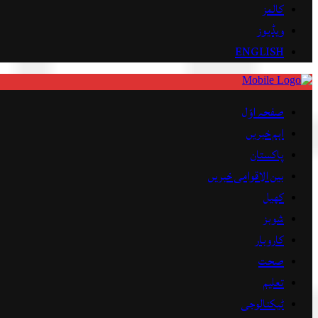
کالمز
ویڈیوز
ENGLISH
صفحہ اوّل
اہم خبریں
پاکستان
بین الاقوامی خبریں
کھیل
شوبز
کاروبار
صحت
تعلیم
ٹیکنالوجی