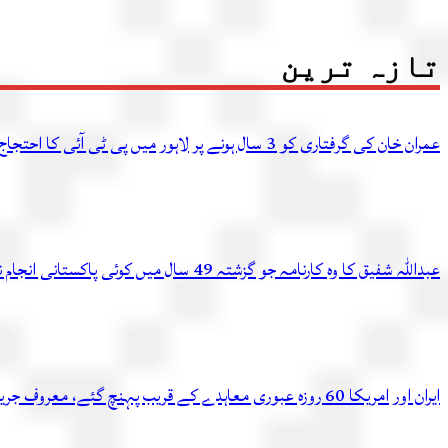
تازہ ترین
عمران خان کی گرفتاری کو 3 سال ہونے پر لاہور میں پی ٹی آئی کا احتجاج، متعدد کارکن گرفتار
عبداللہ شفیق کا وہ کارنامہ جو گزشتہ 49 سال میں کوئی پاکستانی انجام نہ دے سکا
ایران اور امریکا 60 روزہ عبوری معاہدے کے قریب پہنچ گئے، معروف جریدے کادعویٰ