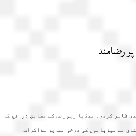
پر رضامند
ی ظاہر کردی۔ میڈیا رپورٹس کے مطابق ذرائع کا
تان نے میزبانوں کی درخواست پر مذاکرات