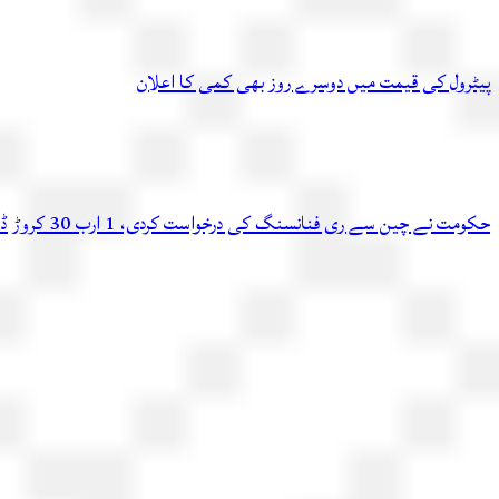
پیٹرول کی قیمت میں دوسرے روز بھی کمی کا اعلان
حکومت نے چین سے ری فنانسنگ کی درخواست کردی، 1 ارب 30 کروڑ ڈالر اسی ماہ دوبارہ ملنے کا امکان