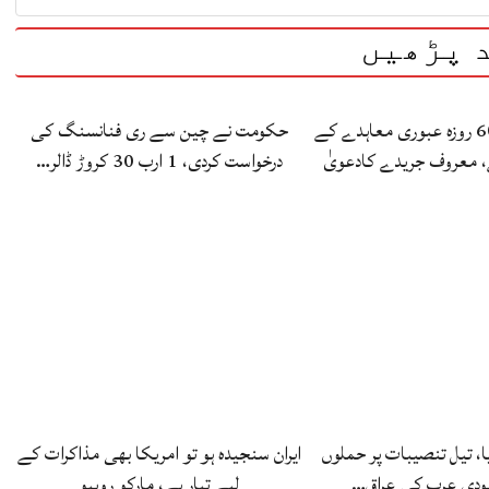
 پڑھیں
ایران اور امریکا 60 روزہ عبوری معاہدے کے
حکومت نے چین سے ری فنانسنگ کی
، معروف جریدے کادعویٰ
درخواست کردی، 1 ارب 30 کروڑ ڈالر…
ا، تیل تنصیبات پر حملوں
ایران سنجیدہ ہو تو امریکا بھی مذاکرات کے
ودی عرب کی عراق…
لیے تیار ہے، مارکو روبیو