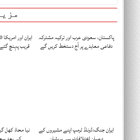
مزید
پاکستان، سعودی عرب اور ترکیہ مشترکہ
دفاعی معاہدے پر آج دستخط کریں گے
قریب پہنچ گئے
ایران جنگ:ڈونلڈ ٹرمپ اپنے مشیروں کے
نیا محاذ کھل گی
درمیان اختلافات سے پریشان
کے بعد سع