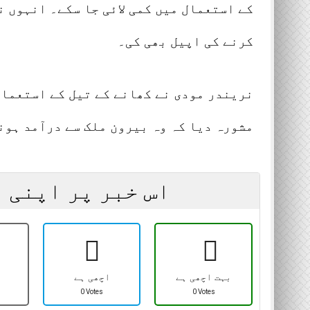
کے استعمال میں کمی لائی جا سکے۔ انہوں 
کرنے کی اپیل بھی کی۔
نریندر مودی نے کھانے کے تیل کے استعمال
مشورہ دیا کہ وہ بیرون ملک سے درآمد ہون
اس خبر پر اپنی 
بہت اچھی ہے
اچھی ہے
0 Votes
0 Votes