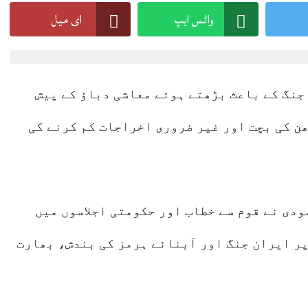
واٹس ایپ
ای میل
Lahore 08 August 2026
جنگ کے باعث بڑھتے ہوئے معاشی دباؤ کے پیش
ن کی بچت اور غیر ضروری اخراجات کم کرنے کی
دی نے قوم سے خطاب اور حکومتی اجلاسوں میں
ر ایران جنگ اور آبنائے ہرمز کی بندش، بھارت