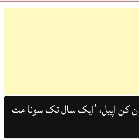
ن کن اپیل، ’ایک سال تک سونا مت