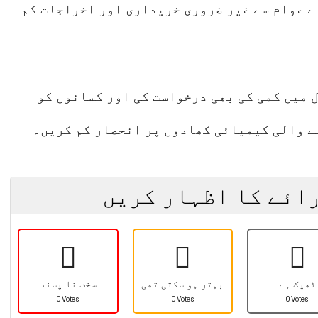
نے عوام سے غیر ضروری خریداری اور اخراجات کم
 میں کمی کی بھی درخواست کی اور کسانوں کو
ے والی کیمیائی کھادوں پر انحصار کم کریں۔
رائے کا اظہار کریں
ٹھیک ہے
بہتر ہو سکتی تھی
سخت نا پسند
0 Votes
0 Votes
0 Votes