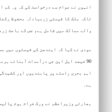
انہوں نے عوام سے درخواست کی کہ وہ کم ا
تاکہ ملک کا قیمتی زرمبادلہ محفوظ رکھا 
والے ممالک میں شامل ہے، جس کے باعث زرم
مودی نے کہا کہ ایندھن کی قیمتوں میں مس
90 فیصد ایل این جی درآمدات آبنائے ہرم
اہم بحری راستے پر پابندیوں اور کشیدگی
ہے۔
بھارتی وزیراعظم نے ورک فرام ہوم پالیس