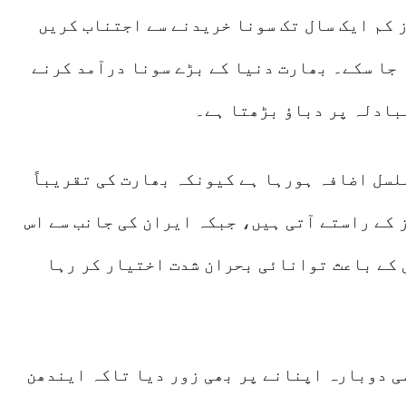
ز کم ایک سال تک سونا خریدنے سے اجتناب کریں
جا سکے۔ بھارت دنیا کے بڑے سونا درآمد کرنے
بادلہ پر دباؤ بڑھتا ہے۔
لسل اضافہ ہورہا ہے کیونکہ بھارت کی تقریباً
ز کے راستے آتی ہیں، جبکہ ایران کی جانب سے اس
 کے باعث توانائی بحران شدت اختیار کر رہا
ی دوبارہ اپنانے پر بھی زور دیا تاکہ ایندھن