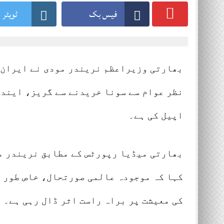
فیس بک
ٹویٹر
Lahore 04 August 2026
بھارتی وزیراعظم نریندر مودی نے ایران 
نظر عوام سے سونا خریدنے سے گریز، ایندھ
اپیل کی ہے۔
بھارتی میڈیا رپورٹس کے مطابق نریندر مو
کہا کہ موجودہ عالمی صورتحال، خاص طور پ
کی معیشت پر براہ راست اثر ڈال رہی ہے۔