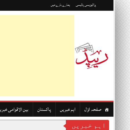
Skip
پرائیویسی پالیسی
ہمارے بارے میں
to
content
صفحہ اوّل
اہم خبریں
پاکستان
بین الاقوامی خبری
اہم خبریں