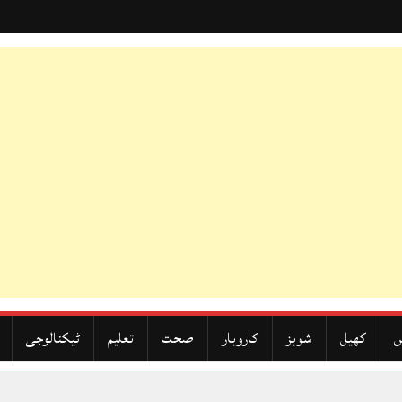
ں
کھیل
شوبز
کاروبار
صحت
تعلیم
ٹیکنالوجی