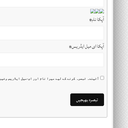
آپکا نام
*
آپکا ای میل ایڈریس
*
آئیندہ تبصرہ کرنے کے لیے میرا نام اور ای-میل ایڈریس وغیر