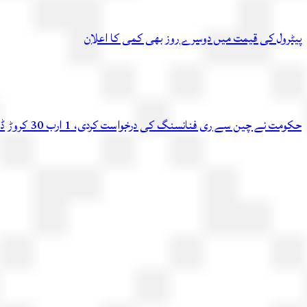
پیٹرول کی قیمت میں دوسرے روز بھی کمی کا اعلان
حکومت نے چین سے ری فنانسنگ کی درخواست کردی، 1 ارب 30 کروڑ ڈالر اسی ماہ دوبارہ ملنے کا امکان