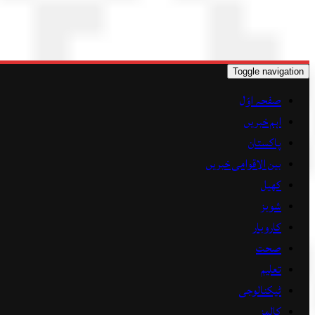
Toggle navigation
صفحہ اوّل
اہم خبریں
پاکستان
بین الاقوامی خبریں
کھیل
شوبز
کاروبار
صحت
تعلیم
ٹیکنالوجی
کالمز