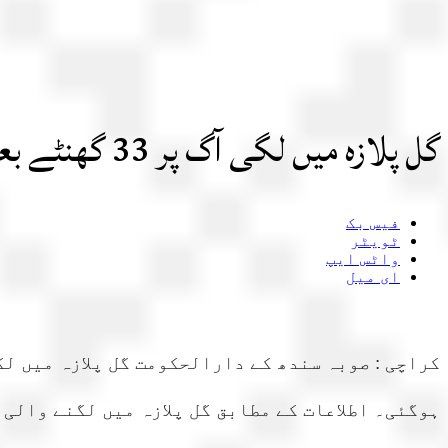
گل پلازہ میں لگی آگ پر 33 گھنٹے بعد قابو پالیا گیا، آتشزدگی میں جاں بحق افراد کی تعداد 14 ہوگئی
فیس بک
ٹویٹر
واٹس ایپ
ای میل