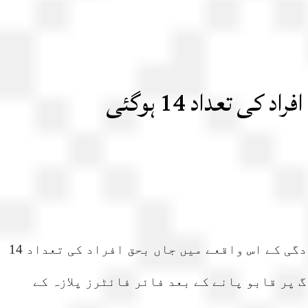
کراچی : صوبہ سندھ کے دارالحکومت گل پلازہ میں لگی آگ پر 33 گھنٹے بعد قابو پالیا گیا، تاہم آتشزدگی کے اس واقعے میں جاں بحق افراد کی تعداد 14
مکمل طورپربجھادیا گیا ہے، آگ پر قابو پانے کے بعد فائر فائٹرز پلازہ کے