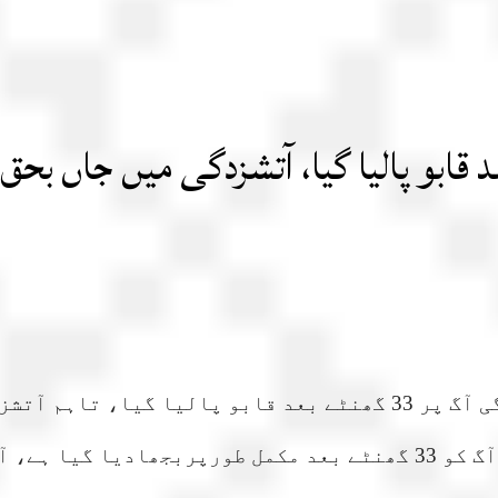
ہوگئی۔ اطلاعات کے مطابق گل پلازہ میں لگنے والی آگ کو 33 گھنٹے بعد 