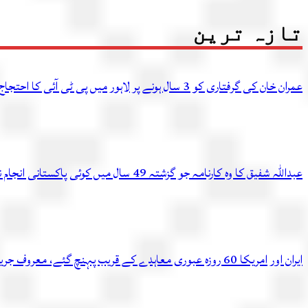
تازہ ترین
عمران خان کی گرفتاری کو 3 سال ہونے پر لاہور میں پی ٹی آئی کا احتجاج، متعدد کارکن گرفتار
عبداللہ شفیق کا وہ کارنامہ جو گزشتہ 49 سال میں کوئی پاکستانی انجام نہ دے سکا
ایران اور امریکا 60 روزہ عبوری معاہدے کے قریب پہنچ گئے، معروف جریدے کادعویٰ