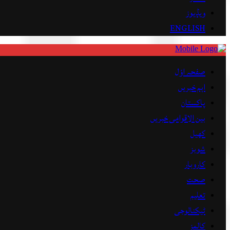
ویڈیوز
ENGLISH
صفحہ اوّل
اہم خبریں
پاکستان
بین الاقوامی خبریں
کھیل
شوبز
کاروبار
صحت
تعلیم
ٹیکنالوجی
کالمز