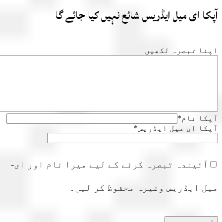
ا ای میل ایڈریس شائع نہیں کیا جائے گا
ا تبصرہ لکھیں
ا نام
*
ا ای میل ایڈریس
*
آئیندہ تبصرہ کرنے کے لیے میرا نام اور ای-
ل ایڈریس وغیرہ محفوظ کر لیں۔