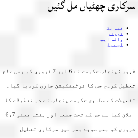
کاری چھٹیاں مل گئیں
فیس بک
ٹویٹر
واٹس ایپ
ای میل
لاہور : پنجاب حکومت نے 6 اور 7 فروری کو بھی عام
طیل کردی جس کا نوٹیفکیشن جاری کردیا گیا۔
یلات کے مطابق حکومت پنجاب نے دو تعطیلات کا
اعلان کیا ہے جس کے تحت جمعہ اور ہفتہ یعنی 6،7
ری کو بھی صوبے بھر میں سرکاری تعطیل