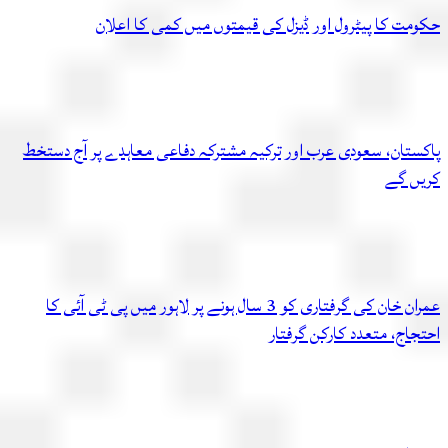
مت کا پیٹرول اور ڈیزل کی قیمتوں میں کمی کا اعلان
ستان، سعودی عرب اور ترکیہ مشترکہ دفاعی معاہدے پر آج دستخط
ں گے
عمران خان کی گرفتاری کو 3 سال ہونے پر لاہور میں پی ٹی آئی کا
اج، متعدد کارکن گرفتار