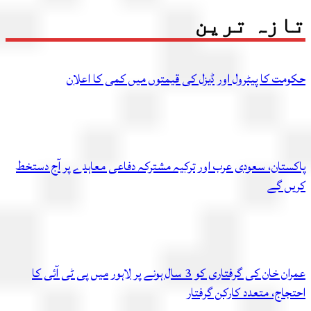
زہ ترین
مت کا پیٹرول اور ڈیزل کی قیمتوں میں کمی کا اعلان
ستان، سعودی عرب اور ترکیہ مشترکہ دفاعی معاہدے پر آج دستخط
ں گے
عمران خان کی گرفتاری کو 3 سال ہونے پر لاہور میں پی ٹی آئی کا
اج، متعدد کارکن گرفتار