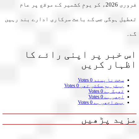
فروری 2026ء کو یومِ کشمیر کے موقع پر عام
یل ہوگی جس کے باعث سرکاری ادارے بند رہیں
۔
 خبر پر اپنی رائے کا
ہار کریں
سخت نا پسند
0 Votes
بہتر ہو سکتی تھی
0 Votes
ٹھیک ہے
0 Votes
اچھی ہے
0 Votes
بہت اچھی ہے
0 Votes
ید پڑھیں