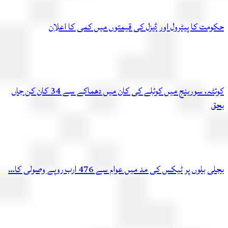
مت کا پیٹرول اور ڈیزل کی قیمتوں میں کمی کا اعلان
کوئٹہ، سورینج میں کوئلے کی کان میں دھماکے سے 34 کان کن جاں
بلوں پر ٹیکس کی مد میں عوام سے 476 ارب روپے وصولی کا…