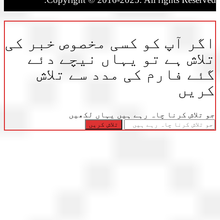
ر آپ کو کسی مخصوص خبر کی
اش ہے تو یہاں نیچے دئے
ے فارم کی مدد سے تلاش
ریں
تلاش کرنا چاہ رہے ہیں یہاں لکھیں