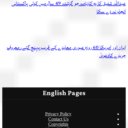
عبداللہ شفیق کا وہ کارنامہ جو گزشتہ 49 سال میں کوئی پاکستانی
ام نہ دے سکا
ایران اور امریکا 60 روزہ عبوری معاہدے کے قریب پہنچ گئے، معروف
دے کادعویٰ
English Pages
Privacy Policy
Contact Us
Copyrights