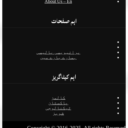
About Us – En
اہم صفحات
پرائیویسی پالیسی
ہمارے بارے میں
اہم کیٹاگریز
کالمز
پاکستان
ٹیکنالوجی
شوبز
Copyright © 2016-2025. All rights Reserv