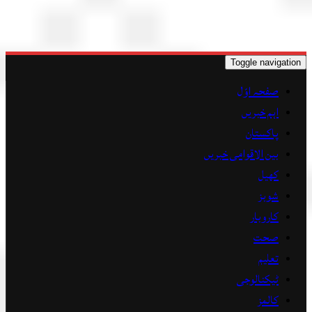
Toggle navigat
صفحہ اوّل
اہم خبریں
پاکستان
بین الاقوامی خبریں
کھیل
شوبز
کاروبار
صحت
تعلیم
ٹیکنالوجی
کالمز