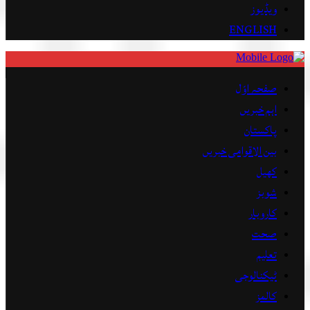
ویڈیوز
ENGLISH
صفحہ اوّل
اہم خبریں
پاکستان
بین الاقوامی خبریں
کھیل
شوبز
کاروبار
صحت
تعلیم
ٹیکنالوجی
کالمز