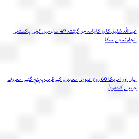
عبداللہ شفیق کا وہ کارنامہ جو گزشتہ 49 سال میں کوئی پاکستانی
ام نہ دے سکا
ایران اور امریکا 60 روزہ عبوری معاہدے کے قریب پہنچ گئے، معروف
دے کادعویٰ