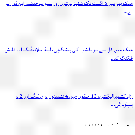
ملک بھر میں5 اگست تک شدید بارشوں اور سیلاب خدشہ، این ڈی ایم
…
 میں کل سے تیز بارشوں کی پیشگوئی، لینڈ سلائیڈنگ اور فلیش
نگ کا…
آزاد کشمیرالیکشن، 13 حلقوں میں 4 نشستوں پر ن لیگ اور 2 پر
زپارٹی…
ا تبصرہ بھیجیں