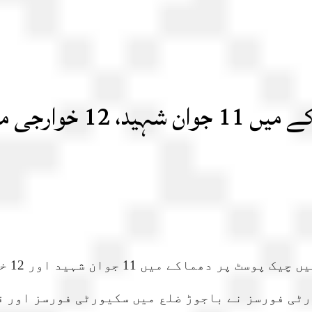
رجی مارے گئے
راولپ
ورٹی فورسز نے باجوڑ ضلع میں سکیورٹی فورسز اور 