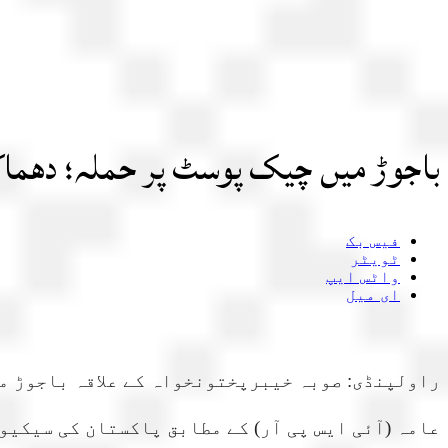
باجوڑ میں چیک پوسٹ پر حملہ؛ دھماکے میں 11 جوان شہید، 12 خوا
فیس بک
ٹویٹر
واٹس ایپ
ای میل
عامہ (آئی ایس پی آر) کے مطابق پاکستان کی سیکی