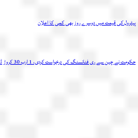
پیٹرول کی قیمت میں دوسرے روز بھی کمی کا اعلان
حکومت نے چین سے ری فنانسنگ کی درخواست کردی، 1 ارب 30 کروڑ ڈالر اسی ماہ دوبارہ ملنے کا امکان