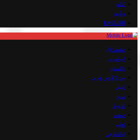
کالمز
ویڈیوز
ENGLISH
صفحہ اوّل
اہم خبریں
پاکستان
بین الاقوامی خبریں
کھیل
شوبز
کاروبار
صحت
تعلیم
ٹیکنالوجی