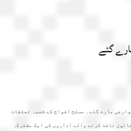
نڈی: صوبہ خیبرپختونخواہ کے علاقہ باجوڑ میں چیک پوسٹ پر دھماکے میں 11 جوان شہید اور 12 خوارجی مارے گئے۔ مسلح افواج کے شعبہ تعلقات
قانون نافذ کرنے والے اداروں کی ایک مشترکہ