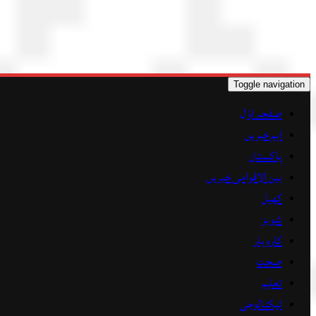
Toggle navigation
صفحہ اوّل
اہم خبریں
پاکستان
بین الاقوامی خبریں
کھیل
شوبز
کاروبار
صحت
تعلیم
ٹیکنالوجی