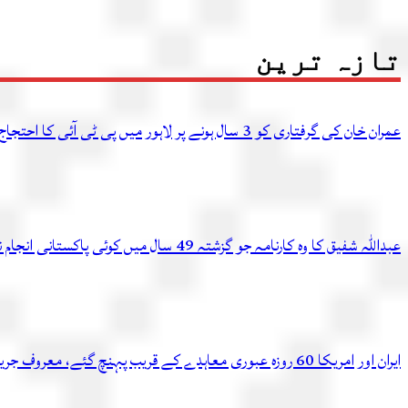
تازہ ترین
عمران خان کی گرفتاری کو 3 سال ہونے پر لاہور میں پی ٹی آئی کا احتجاج، متعدد کارکن گرفتار
عبداللہ شفیق کا وہ کارنامہ جو گزشتہ 49 سال میں کوئی پاکستانی انجام نہ دے سکا
ایران اور امریکا 60 روزہ عبوری معاہدے کے قریب پہنچ گئے، معروف جریدے کادعویٰ