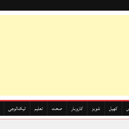
ں
کھیل
شوبز
کاروبار
صحت
تعلیم
ٹیکنالوجی