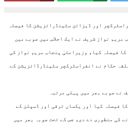
Lahore 06 August 2026
فراسٹرکچر اور ڈیزائن سٹینڈرائزیشن کا فیصلہ
 مریم نواز شریف نے ایک اجلاس میں صوبے میں
ا فیصلہ کیا، وزیراعلیٰ پنجاب مریم نواز کی
علقہ حکام نے انفراسٹرکچر سٹینڈرڈائزیشن کے
ف نے صوبے بھر میں پہلی مرتبہ
 فیصلہ کیا اور یکساں ترقی اور ڈسپلن کے
ے کی منظوری دے دی، جس کے تحت صوبہ بھر میں