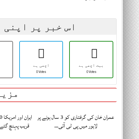
اس خبر پر اپنی 
بہت اچھی ہے
اچھی ہے
0 Votes
0 Votes
مزید
عمران خان کی گرفتاری کو 3 سال ہونے پر
لاہور میں پی ٹی آئی…
قریب پہنچ گئے