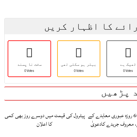
رائے کا اظہار کریں
ٹھیک ہے
بہتر ہو سکتی تھی
سخت نا پسند
0 Votes
0 Votes
0 Votes
 پڑھیں
ایران اور امریکا 60 روزہ عبوری معاہدے کے
پیٹرول کی قیمت میں دوسرے روز بھی کمی
، معروف جریدے کادعویٰ
کا اعلان