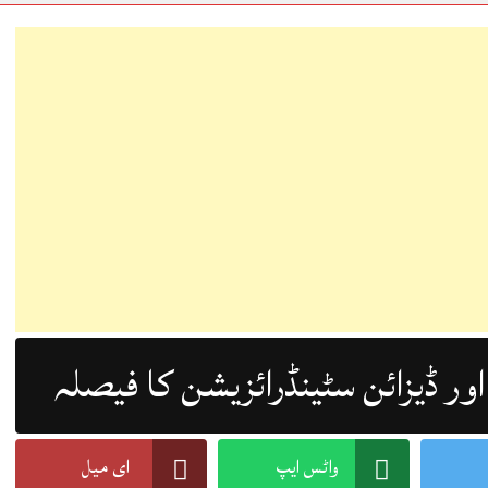
ور ڈیزائن سٹینڈرائزیشن کا فیصلہ
واٹس ایپ
ای میل