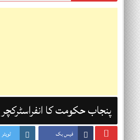
پنجاب حکومت کا انفراسٹرکچر ا
فیس بک
ٹویٹر