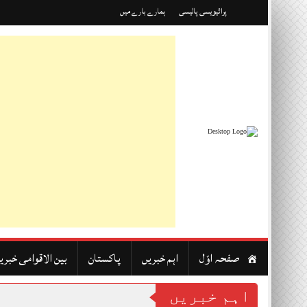
Skip
پرائیویسی پالیسی
ہمارے بارے میں
to
content
صفحہ اوّل
اہم خبریں
پاکستان
بین الاقوامی خبری
اہم خبریں