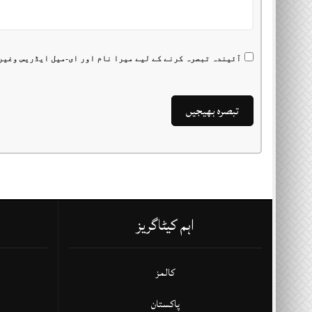
آئیندہ تبصرہ کرنے کے لیے میرا نام اور ای-میل ایڈریس وغیر
اہم کیٹاگریز
کالمز
پاکستان