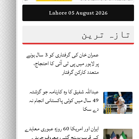
Lahore 05 August 2026
تازہ ترین
عمران خان کی گرفتاری کو 3 سال ہونے
پر لاہور میں پی ٹی آئی کا احتجاج،
متعدد کارکن گرفتار
عبداللہ شفیق کا وہ کارنامہ جو گزشتہ
49 سال میں کوئی پاکستانی انجام نہ
دے سکا
ایران اور امریکا 60 روزہ عبوری معاہدے
کے قریب پہنچ گئے، معروف جریدے