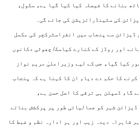
تھ بنانے کا فیصلہ کیا کیا گیا ہے، سکول،
یزائن کی سٹینڈرائزیشن کی جائے گی۔
 ڈیزائن سے پنجاب میں انفراسٹرکچر کی مکمل
انے اور روڈز کے کنارے کیاسک/ چھوٹی دکانوں
ور کیا گیا، جس کے لیے وزیراعلیٰ مریم نواز
رنے کا حکم دے دیا، ان کا کہنا ہے کہ پنجاب
ے گا، ڈسپلن ہی ترقی کا اصل حسن ہے،
ڈیزائن شہر کو جمالیاتی طور پر پرکشش بناتے
ہر شاہراہ دیدہ زیب اور ہر ادارہ نظم و ضبط کا