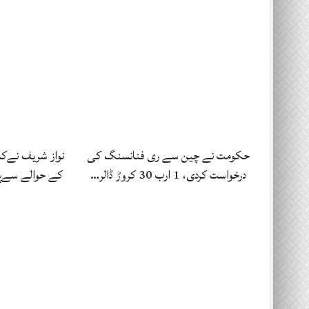
حکومت نے چین سے ری فنانسنگ کی
نواز شریف نےک
درخواست کردی، 1 ارب 30 کروڑ ڈالر…
کے حوالے سےپا