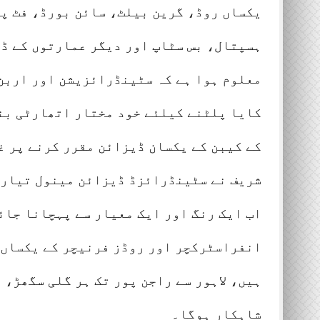
یکساں روڈ، گرین بیلٹ، سائن بورڈ، فٹ پا
ہسپتال، بس سٹاپ اور دیگر عمارتوں کے ڈ
معلوم ہوا ہے کہ سٹینڈرائزیشن اور اربن
کایا پلٹنے کیلئے خود مختار اتھارٹی بن
کے کیبن کے یکسان ڈیزائن مقرر کرنے پر غ
شریف نے سٹینڈرائزڈ ڈیزائن مینول تیار ک
اب ایک رنگ اور ایک معیار سے پہچانا جائ
انفراسٹرکچر اور روڈز فرنیچر کے یکساں 
ہیں، لاہور سے راجن پور تک ہر گلی سگھڑ، 
شاہکار ہوگا۔