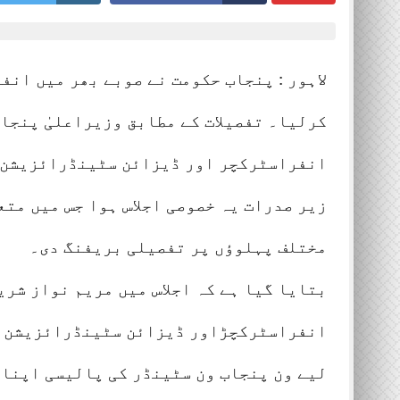
Lahore 01 August 2026
Lahore 0
لاہور : پنجاب حکومت نے صوبے بھر میں ان
کرلیا۔ تفصیلات کے مطابق وزیراعلیٰ پنجاب
انفراسٹرکچر اور ڈیزائن سٹینڈرائزیشن ک
زیر صدرات یہ خصوصی اجلاس ہوا جس میں مت
مختلف پہلوؤں پر تفصیلی بریفنگ دی۔
بتایا گیا ہے کہ اجلاس میں مریم نواز شری
انفراسٹرکچڑاور ڈیزائن سٹینڈرائزیشن کا
لیے ون پنجاب ون سٹینڈر کی پالیسی اپنان