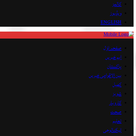
کالمز
ویڈیوز
ENGLISH
صفحہ اوّل
اہم خبریں
پاکستان
بین الاقوامی خبریں
کھیل
شوبز
کاروبار
صحت
تعلیم
ٹیکنالوجی