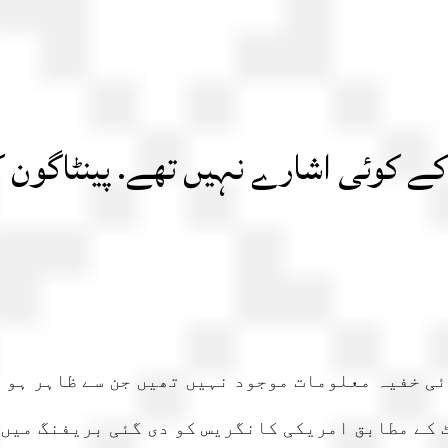
ے کوئی اشارے نہیں تھے. پینٹاگون ک
ئی خفیہ معلومات موجود نہیں تھیں جن سے ظاہر ہو 
کے مطابق امریکی کانگریس کو دی گئی بریفنگ میں 