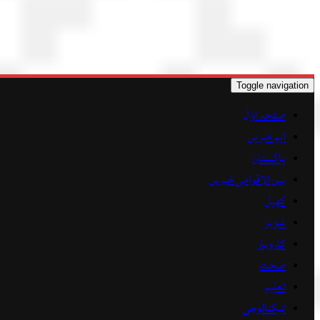
Toggle navigation
صفحہ اوّل
اہم خبریں
پاکستان
بین الاقوامی خبریں
کھیل
شوبز
کاروبار
صحت
تعلیم
ٹیکنالوجی