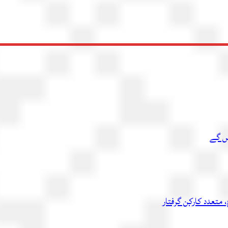
یں گے