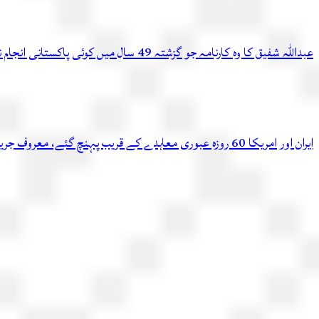
عبداللہ شفیق کا وہ کارنامہ جو گزشتہ 49 سال میں کوئی پاکستانی انجام نہ دے سکا
ایران اور امریکا 60 روزہ عبوری معاہدے کے قریب پہنچ گئے، معروف جریدے کادعویٰ