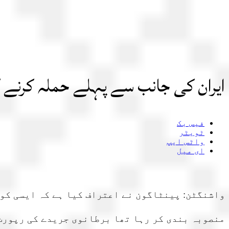
ایران کی جانب سے پہلے حملہ کرنے ک
فیس بک
ٹویٹر
واٹس ایپ
ای میل
واشنگٹن: پینٹاگون نے اعتراف کیا ہے کہ ایسی کو
منصوبہ بندی کر رہا تھا برطانوی جریدے کی رپورٹ 