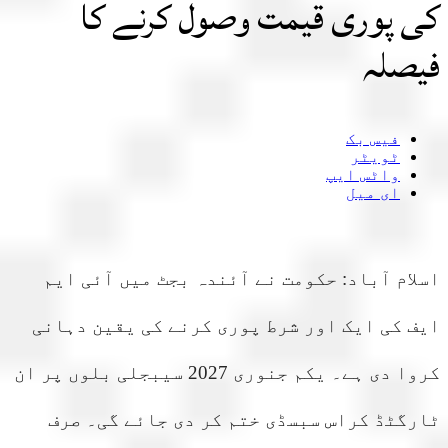
 پوری قیمت وصول کرنے کا
صلہ
فیس بک
ٹویٹر
واٹس ایپ
ای میل
ام آباد: حکومت نے آئندہ بجٹ میں آئی ایم
 کی ایک اور شرط پوری کرنے کی یقین دہانی
کروا دی ہے۔ یکم جنوری 2027 سیبجلی بلوں پر ان
گٹڈ کراس سبسڈی ختم کر دی جائے گی۔ صرف