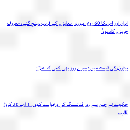
ایران اور امریکا 60 روزہ عبوری معاہدے کے قریب پہنچ گئے، معروف
دے کادعویٰ
رول کی قیمت میں دوسرے روز بھی کمی کا اعلان
حکومت نے چین سے ری فنانسنگ کی درخواست کردی، 1 ارب 30 کروڑ
…