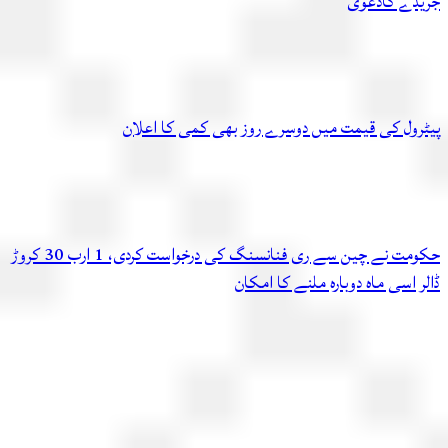
دے کادعویٰ
رول کی قیمت میں دوسرے روز بھی کمی کا اعلان
حکومت نے چین سے ری فنانسنگ کی درخواست کردی، 1 ارب 30 کروڑ
 اسی ماہ دوبارہ ملنے کا امکان