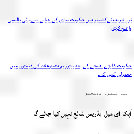
ز شریف نےکشمیر میں حکومت سازی کے حوالے سےپارٹی پالیسی
ح کردی
مت کا بڑے اضافے کے بعد پیٹرولیم مصنوعات کی قیمتوں میں
ولی کمی کا…
ا تبصرہ بھیجیں
ا ای میل ایڈریس شائع نہیں کیا جائے گا