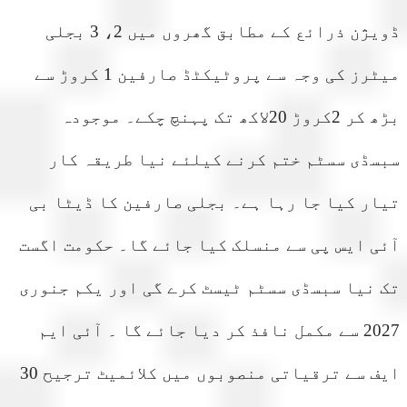
ڈویژن ذرائع کے مطابق گھروں میں 2، 3 بجلی
میٹرز کی وجہ سے پروٹیکٹڈ صارفین 1 کروڑ سے
بڑھ کر 2کروڑ 20لاکھ تک پہنچ چکے۔ موجودہ
ڈی سسٹم ختم کرنے کیلئے نیا طریقہ کار
ر کیا جا رہا ہے۔ بجلی صارفین کا ڈیٹا بی
 ایس پی سے منسلک کیا جائے گا۔ حکومت اگست
نیا سبسڈی سسٹم ٹیسٹ کرے گی اور یکم جنوری
2027 سے مکمل نافذ کر دیا جائے گا ۔ آئی ایم
ایف سے ترقیاتی منصوبوں میں کلائمیٹ ترجیح 30