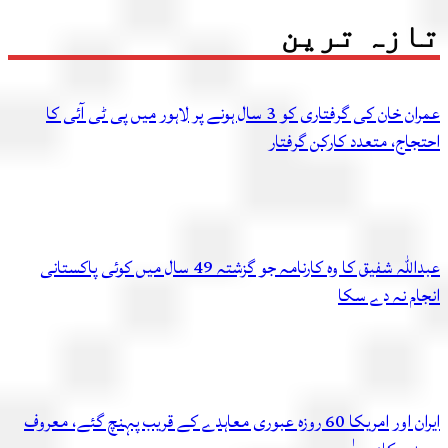
زہ ترین
عمران خان کی گرفتاری کو 3 سال ہونے پر لاہور میں پی ٹی آئی کا
اج، متعدد کارکن گرفتار
عبداللہ شفیق کا وہ کارنامہ جو گزشتہ 49 سال میں کوئی پاکستانی
ام نہ دے سکا
ایران اور امریکا 60 روزہ عبوری معاہدے کے قریب پہنچ گئے، معروف