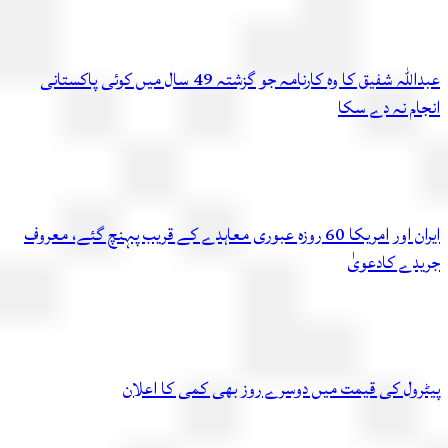
عبداللہ شفیق کا وہ کارنامہ جو گزشتہ 49 سال میں کوئی پاکستانی
ام نہ دے سکا
ایران اور امریکا 60 روزہ عبوری معاہدے کے قریب پہنچ گئے، معروف
دے کادعویٰ
رول کی قیمت میں دوسرے روز بھی کمی کا اعلان