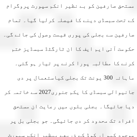
تحق صارفین کو بے نظیر انکم سپورٹ پروگرام
تحت سبسڈی دینے کا فیصلہ کرلیا گیا۔ تمام
فین سے بجلی کی پوری قیمت وصول کی جائے گی۔
مت آئی ایم ایف کا ان ٹارگٹڈ سبسڈیز ختم
ے کا مطالبہ پورا کرنے پر تیار ہو گئی۔
ماہانہ 300 یونٹ تک بجلی کیاستعمال پر دی
جانیوالی سبسڈی کا یکم جنوری2027 سے خاتمہ کر
 جائیگا۔ بجلی بلوں میں رعایت ان مستحق
اد تک محدود کر دی جائیگی۔ جو بجلی بل پر
ود کیو ار کوڈ کے ذریعے بیظیر انکم سپورٹ