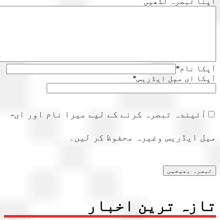
ا تبصرہ لکھیں
ا نام
*
ا ای میل ایڈریس
*
آئیندہ تبصرہ کرنے کے لیے میرا نام اور ای-
ل ایڈریس وغیرہ محفوظ کر لیں۔
زہ ترین اخبار