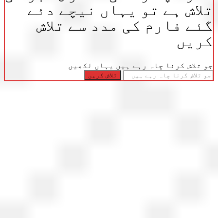
اش ہے تو یہاں نیچے دئے
ے فارم کی مدد سے تلاش
ریں
تلاش کرنا چاہ رہے ہیں یہاں لکھیں