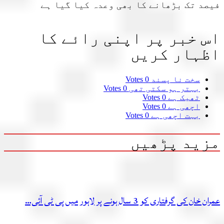
د تک بڑھانے کا بھی وعدہ کیا گیا ہے
 خبر پر اپنی رائے کا
ہار کریں
سخت نا پسند
0 Votes
بہتر ہو سکتی تھی
0 Votes
ٹھیک ہے
0 Votes
اچھی ہے
0 Votes
بہت اچھی ہے
0 Votes
ید پڑھیں
ن کی گرفتاری کو 3 سال ہونے پر لاہور میں پی ٹی آئی…