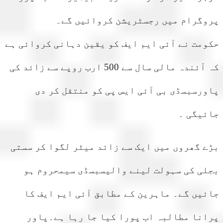
وگرام میں رجسٹریشن کروائیں گے۔
مت نے آئی ایم ایف کو یقین دہانی کروائی ہے
کہ آئندہ مالی سال سے 500 ارب روپے سے زائد کی
رسبسڈی بی آئی ایس پی کو منتقل کر دی
ئیگی ۔
 گھروں میں ایک سے زائد میٹر لگوا کر سستی
لی کی سہولت لینے والیسبسڈی سیمحروم ہو
یں گے۔ ماہرین کے مطابق آئی ایم ایف کا
نا مطالبہ اب پورا کیا جا رہا ہے۔پاور