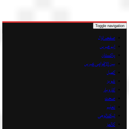
Toggle navigat
صفحہ اوّل
اہم خبریں
پاکستان
بین الاقوامی خبریں
کھیل
شوبز
کاروبار
صحت
تعلیم
ٹیکنالوجی
کالمز