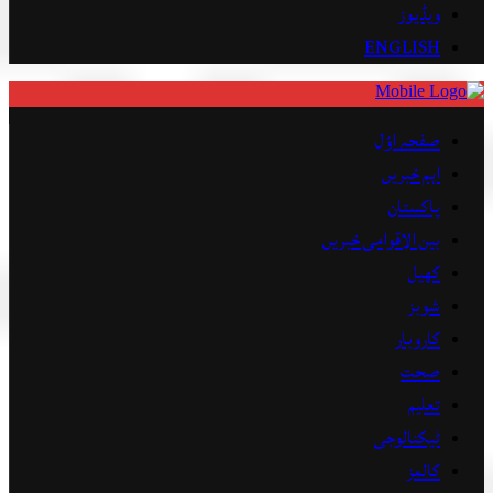
ویڈیوز
ENGLISH
صفحہ اوّل
اہم خبریں
پاکستان
بین الاقوامی خبریں
کھیل
شوبز
کاروبار
صحت
تعلیم
ٹیکنالوجی
کالمز