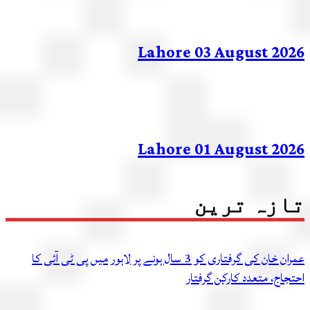
Lahore 03 August 20
Lahore 01 August 20
زہ ترین
عمران خان کی گرفتاری کو 3 سال ہونے پر لاہور میں پی ٹی آئی کا
اج، متعدد کارکن گرفتار