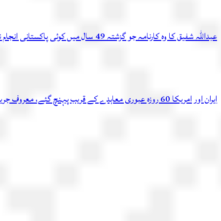
عبداللہ شفیق کا وہ کارنامہ جو گزشتہ 49 سال میں کوئی پاکستانی انجام نہ دے سکا
ایران اور امریکا 60 روزہ عبوری معاہدے کے قریب پہنچ گئے، معروف جریدے کادعویٰ