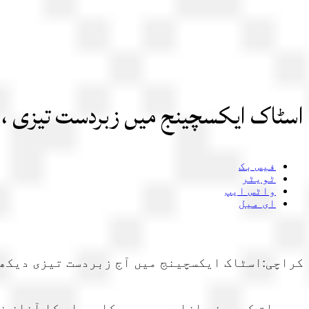
اسٹاک ایکسچینج میں زبردست تیزی ، انڈیکس ایک لاکھ 71 ہز
فیس بک
ٹویٹر
واٹس ایپ
ای میل
کراچی:اسٹاک ایکسچینج میں آج زبردست تیزی دیکھی جا رہی ہے، جس کے نت
جمعرات کے روز بازار حصص میں کاروبار کا آغاز ن