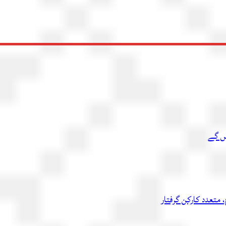
یں گے