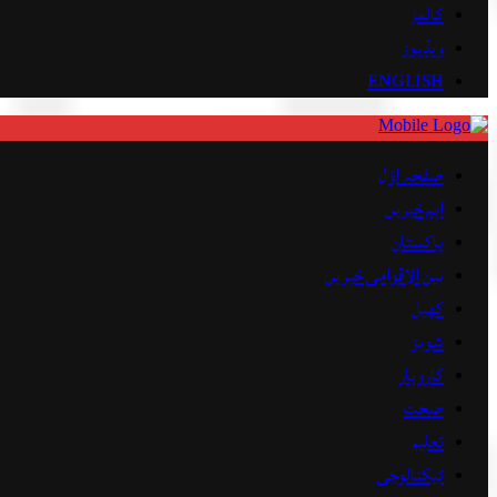
کالمز
ویڈیوز
ENGLISH
صفحہ اوّل
اہم خبریں
پاکستان
بین الاقوامی خبریں
کھیل
شوبز
کاروبار
صحت
تعلیم
ٹیکنالوجی