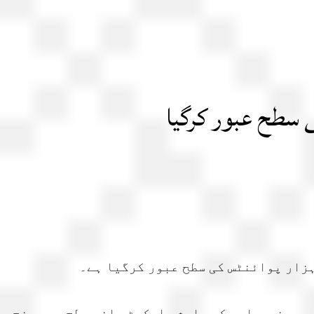
پور خریداری کے باعث مارکیٹ بلند سطح پر پہنچ