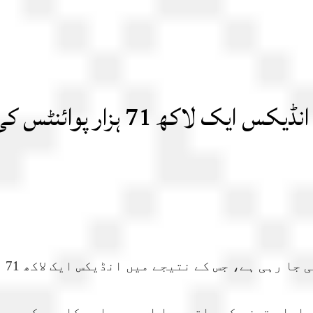
ار پوائنٹس کی سطح عبور کرگیا
یجے میں انڈیکس ایک لاکھ 71 ہزار پوائنٹس کی سطح عبور کرگیا ہے۔
مایاں تیزی کے ساتھ ہوا اور سرمایہ کاروں کی بھر