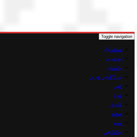
Toggle navigation
صفحہ اوّل
اہم خبریں
پاکستان
بین الاقوامی خبریں
کھیل
شوبز
کاروبار
صحت
تعلیم
ٹیکنالوجی