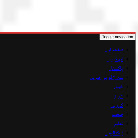
Toggle navigation
صفحہ اوّل
اہم خبریں
پاکستان
بین الاقوامی خبریں
کھیل
شوبز
کاروبار
صحت
تعلیم
ٹیکنالوجی