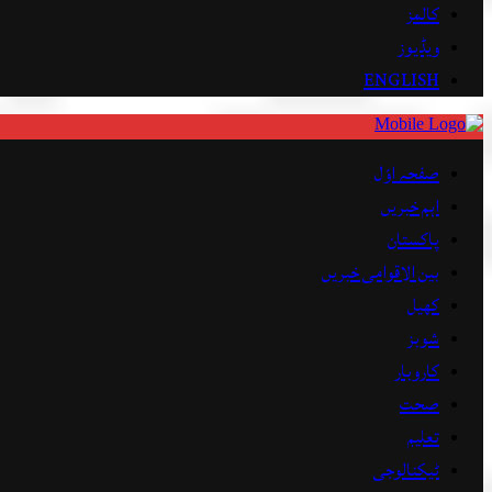
کالمز
ویڈیوز
ENGLISH
صفحہ اوّل
اہم خبریں
پاکستان
بین الاقوامی خبریں
کھیل
شوبز
کاروبار
صحت
تعلیم
ٹیکنالوجی