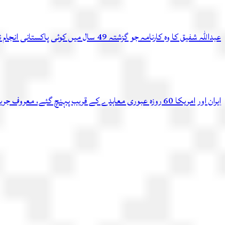
عبداللہ شفیق کا وہ کارنامہ جو گزشتہ 49 سال میں کوئی پاکستانی انجام نہ دے سکا
ایران اور امریکا 60 روزہ عبوری معاہدے کے قریب پہنچ گئے، معروف جریدے کادعویٰ