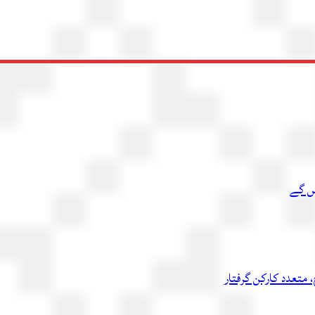
یں گے