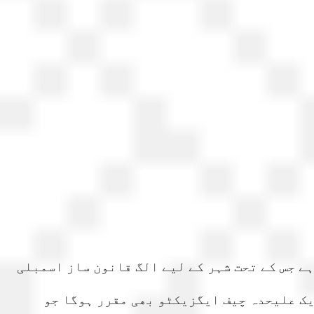
ے جس کے تحت شہر کے لیے الگ قانون ساز اسمبلی
یک علیحدہ چیف ایگزیکٹو بھی مقرر ہوگا جو