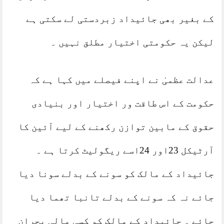
کے بغیر بھی جائیداد زبردستی لے سکتی ہے
لیکن یہ حکومتی اختیار مطلق نہیں ۔
عدالت عظمیٰ نے اپنے فیصلے میں کہا ہے کہ
حکومت کے اس طاقت ور اختیار اور بنیادی
حقوق کے مابین توازن رکھنے کے لیے آئین کا
آرٹیکل 23اور 24اسے ریگولیٹ کرتا ہے ۔
جائیداد کے مالک کو سونے کے بدلے سونا دیا
جائے نہ کہ سونے کے بدلے تانبا تھما دیا
جائے ۔ جائیداد کے مالک کو کسی مالی بحران