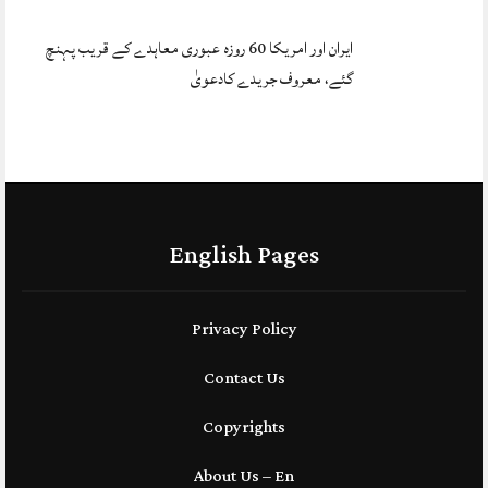
ایران اور امریکا 60 روزہ عبوری معاہدے کے قریب پہنچ
گئے، معروف جریدے کادعویٰ
English Pages
Privacy Policy
Contact Us
Copyrights
About Us – En