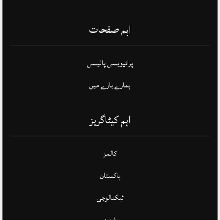
اہم صفحات
پرائیویسی پالیسی
ہمارے بارے میں
اہم کیٹاگریز
کالمز
پاکستان
ٹیکنالوجی
شوبز