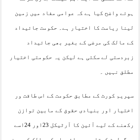
ہوئے واضح کیا ہے کہ عوامی مفاد میں زمین
لینا ریاست کا اختیار ہے۔ حکومت جائیداد
کے مالک کی مرضی کے بغیر بھی جائیداد
زبردستی لے سکتی ہے لیکن یہ حکومتی اختیار
مطلق نہیں ۔
سپریم کورٹ کے مطابق حکومت کے اس طاقت ور
اختیار اور بنیادی حقوق کے مابین توازن
رکھنے کے لیے آئین کا آرٹیکل 23اور 24اسے
ریگولیٹ کرتا ہے ۔ جائیداد کے مالک کو سونے