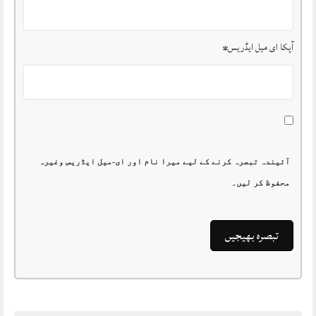
آپکا ای میل ایڈریس
*
آئیندہ تبصرہ کرنے کے لیے میرا نام اور ای-میل ایڈریس وغیرہ
محفوظ کر لیں۔