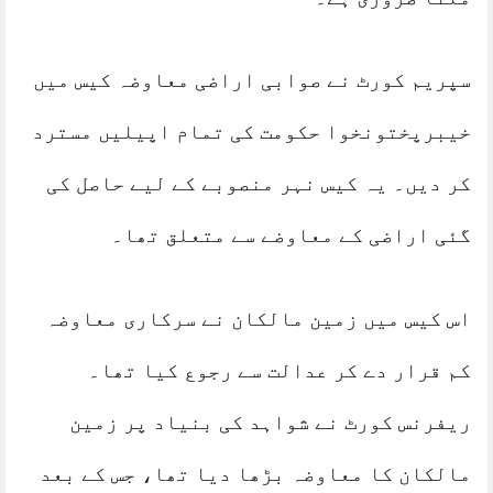
سپریم کورٹ نے صوابی اراضی معاوضہ کیس میں
خیبرپختونخوا حکومت کی تمام اپیلیں مسترد
کر دیں۔ یہ کیس نہر منصوبے کے لیے حاصل کی
گئی اراضی کے معاوضے سے متعلق تھا۔
اس کیس میں زمین مالکان نے سرکاری معاوضہ
کم قرار دے کر عدالت سے رجوع کیا تھا۔
ریفرنس کورٹ نے شواہد کی بنیاد پر زمین
مالکان کا معاوضہ بڑھا دیا تھا، جس کے بعد