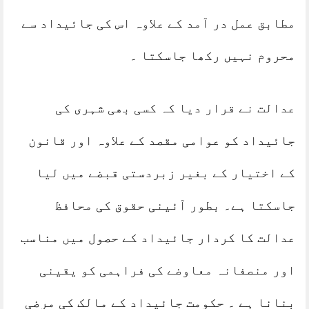
مطابق عمل در آمد کے علاوہ اس کی جائیداد سے
محروم نہیں رکھا جاسکتا ۔
عدالت نے قرار دیا کہ کسی بھی شہری کی
جائیداد کو عوامی مقصد کے علاوہ اور قانون
کے اختیار کے بغیر زبردستی قبضے میں لیا
جاسکتا ہے۔ بطور آئینی حقوق کی محافظ
عدالت کا کردار جائیداد کے حصول میں مناسب
اور منصفانہ معاوضے کی فراہمی کو یقینی
بنانا ہے ۔ حکومت جائیداد کے مالک کی مرضی