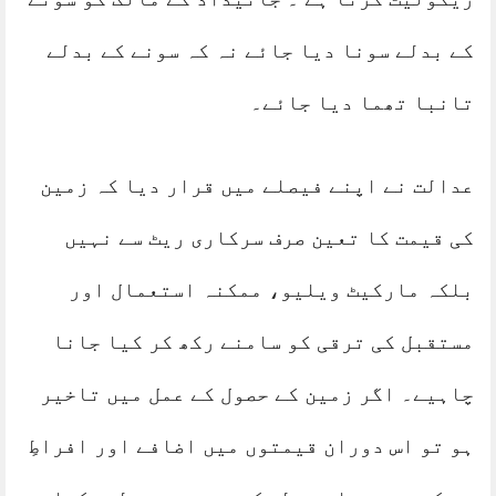
کے بدلے سونا دیا جائے نہ کہ سونے کے بدلے
تانبا تھما دیا جائے۔
عدالت نے اپنے فیصلے میں قرار دیا کہ زمین
کی قیمت کا تعین صرف سرکاری ریٹ سے نہیں
بلکہ مارکیٹ ویلیو، ممکنہ استعمال اور
مستقبل کی ترقی کو سامنے رکھ کر کیا جانا
چاہیے۔ اگر زمین کے حصول کے عمل میں تاخیر
ہو تو اس دوران قیمتوں میں اضافے اور افراطِ