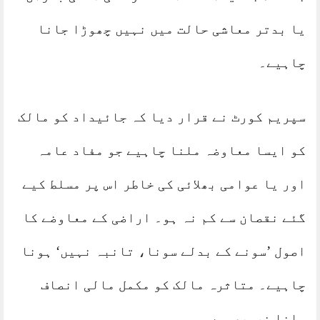
یا بدتر معاشی حالت میں نہیں چھوڑا جانا
چاہیے۔
سپریم کورٹ نے قرار دیا کہ جائیداد کو مالک
کو ایسا معاوضہ ملنا چاہیے جو مفاد عامہ
اور یا عوامی بھلائی کی خاطر اس پر مسلط کیے
گئے نقصان سے کم نہ ہو۔ اراضی کے معاوضے کا
اصول ’سونے کے بدلے سونا، تانبہ نہیں‘ ہونا
چاہیے۔ متاثرہ مالک کو مکمل مالی انصاف
ملنا ضروری ہے۔