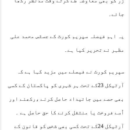
زر کو بھی معاوضہ طے کرتے وقت مدنظر رکھا
جائے۔
یہ اہم فیصلہ سپریم کورٹ کے جسٹس محمد علی
مظہر نے تحریر کیا ہے۔
سپریم کورٹ نے فیصلے میں مزید کہا ہے کہ
آرٹیکل 23کے تحت ہر شہری کو پاکستان کے کسی
بھی حصے میں جائیداد حاصل کرنے ،رکھنے اور
اُسے فروخت یا منتقل کرنے کا حق حاصل ہے ۔
آرٹیکل 24کے تحت کسی بھی شخص کو قانون کے