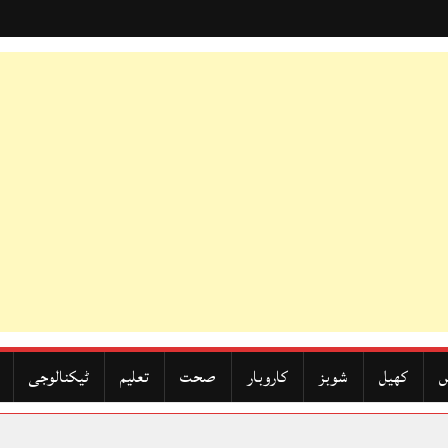
ں
کھیل
شوبز
کاروبار
صحت
تعلیم
ٹیکنالوجی