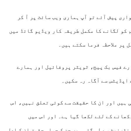
واری پیش آئے تو آپ ہماری ویب سائٹ پر آ کر
م کو لگانے کا مکمل طریقہ کار ویڈیو گائڈ میں
 پر ملاحظہ فرما سکتے ہیں۔
رے فیس بک پیج، ٹویٹر پروفائیل اور ہمارے
ے اپڈیٹس سے آگاہ رہ سکیں۔
 ہیں اور ان کا حقیقت سے کوئی تعلق نہیں، اس
کھانے کے لئے لکھا گیا ہے۔ اور اس میں
ٹرنیٹ سے لی گئی ہیں جن ک جملہ حقوق ان ک اصل