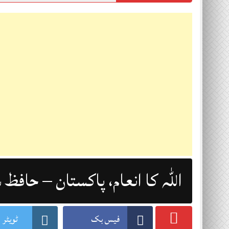
اللہ کا انعام، پاکستان – حافظ 
فیس بک
ٹویٹر