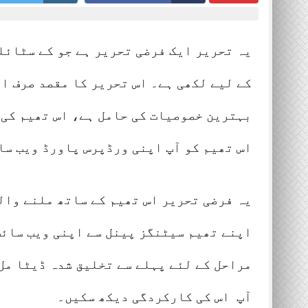
Lahore 01 August 2026
Lahore 0
یہ تحریر ایک فرضی تحریر ہے جو کے سٹائل
کے لیے لکھی ہے۔ اس تحریر کا مقصد صرف ا
بہترین خصوصیات کی حامل ہے، اس تھیم کی 
اس تھیم کو آپ اپنی ورڈپرس پاورڈ ویب سا
یہ فرضی تحریر اس تھیم کے ساتھ ملنے وال
اپنے تھیم سیٹنگز پینل سے اپنی ویب سائٹ
مراحل کے لئے پہلے سے تخلیق شدہ ڈیٹا مل
آپ اس کی کارکردگی دیکھ سکیں۔