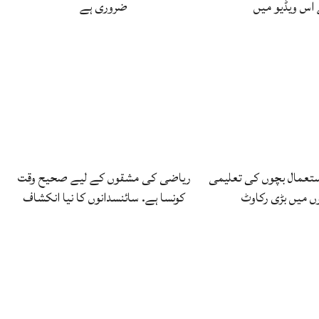
 اس ویڈیو میں
ضروری ہے
استعمال بچوں کی تعلیمی
ریاضی کی مشقوں کے لیے صحیح وقت
ں میں بڑی رکاوٹ
کونسا ہے. سائنسدانوں کا نیا انکشاف