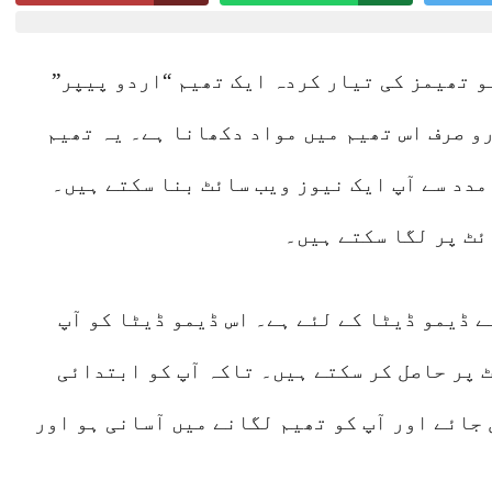
Lahore 06 August 2026
و تھیمز کی تیار کردہ ایک تھیم “اردو پیپر”
رو صرف اس تھیم میں مواد دکھانا ہے۔ یہ تھیم
مدد سے آپ ایک نیوز ویب سائٹ بنا سکتے ہیں۔
ئٹ پر لگا سکتے ہیں۔
ے ڈیمو ڈیٹا کے لئے ہے۔ اس ڈیمو ڈیٹا کو آپ
 پر حاصل کر سکتے ہیں۔ تاکہ آپ کو ابتدائی
 جائے اور آپ کو تھیم لگانے میں آسانی ہو اور