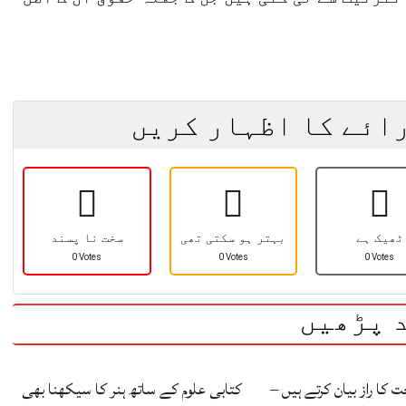
رائے کا اظہار کریں
ٹھیک ہے
بہتر ہو سکتی تھی
سخت نا پسند
0 Votes
0 Votes
0 Votes
 پڑھیں
کا راز بیان کرتے ہیں –
کتابی علوم کے ساتھ ہنر کا سیکھنا بھی