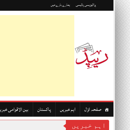
Skip
پرائیویسی پالیسی
ہمارے بارے میں
to
content
صفحہ اوّل
اہم خبریں
پاکستان
بین الاقوامی خبری
اہم خبریں