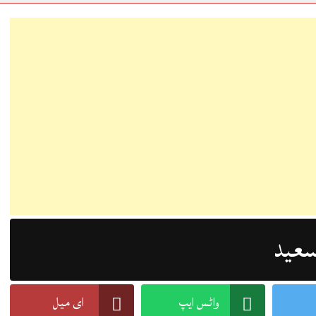
سعید
واٹس ایپ
ای میل