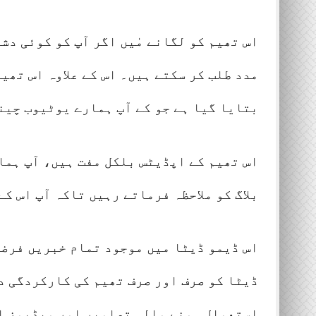
اس تھیم کو لگانے مٰیں اگر آپ کو کوئی دش
مدد طلب کر سکتے ہیں۔ اس کے علاوہ اس تھی
بتایا گیا ہے جو کے آپ ہمارے یوٹیوب چینل
اس تھیم کے اپڈیٹس بلکل مفت ہیں، آپ ہما
بلاگ کو ملاحظہ فرماتے رہیں تاکہ آپ اس ک
اس ڈیمو ڈیٹا میں موجود تمام خبریں فرضی
ڈیٹا کو صرف اور صرف تھیم کی کارکردگی د
استعمال ہونے والی تصاویر اور ویڈیوز ان