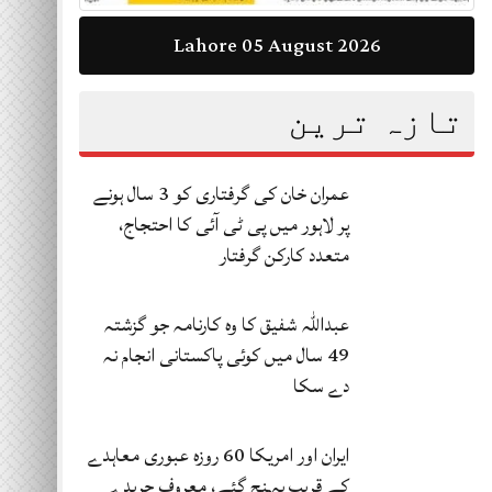
Lahore 05 August 2026
تازہ ترین
عمران خان کی گرفتاری کو 3 سال ہونے
پر لاہور میں پی ٹی آئی کا احتجاج،
متعدد کارکن گرفتار
عبداللہ شفیق کا وہ کارنامہ جو گزشتہ
49 سال میں کوئی پاکستانی انجام نہ
دے سکا
ایران اور امریکا 60 روزہ عبوری معاہدے
کے قریب پہنچ گئے، معروف جریدے