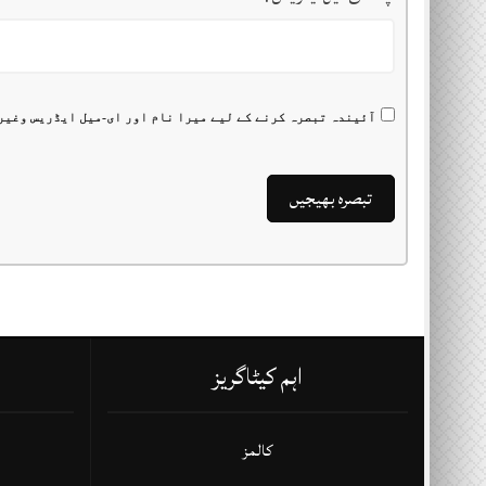
آئیندہ تبصرہ کرنے کے لیے میرا نام اور ای-میل ایڈریس وغیر
اہم کیٹاگریز
کالمز