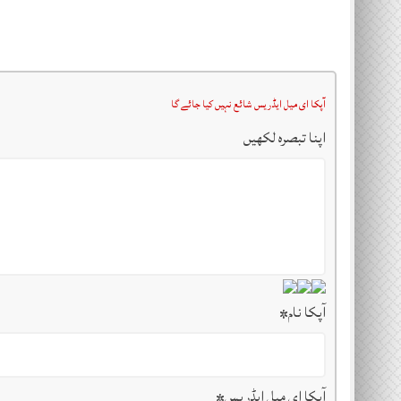
آپکا ای میل ایڈریس شائع نہیں کیا جائے گا
اپنا تبصرہ لکھیں
آپکا نام
*
آپکا ای میل ایڈریس
*