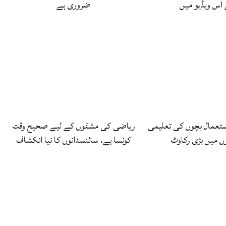
 اس ویڈیو میں
ضروری ہے
استعمال بچوں کی تعلیمی
ریاضی کی مشقوں کے لیے صحیح وقت
ں میں بڑی رکاوٹ
کونسا ہے. سائنسدانوں کا نیا انکشاف