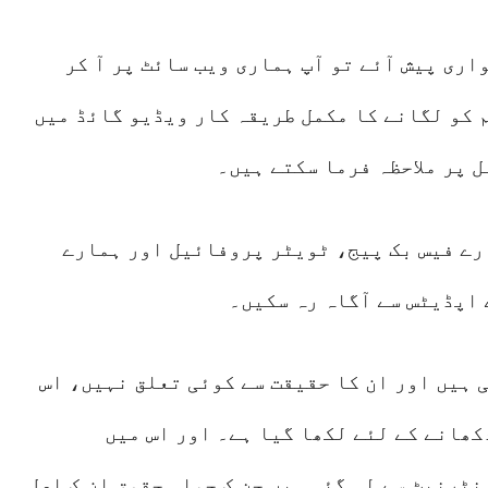
واری پیش آئے تو آپ ہماری ویب سائٹ پر آ کر
م کو لگانے کا مکمل طریقہ کار ویڈیو گائڈ میں
 پر ملاحظہ فرما سکتے ہیں۔
رے فیس بک پیج، ٹویٹر پروفائیل اور ہمارے
ے اپڈیٹس سے آگاہ رہ سکیں۔
 ہیں اور ان کا حقیقت سے کوئی تعلق نہیں، اس
کھانے کے لئے لکھا گیا ہے۔ اور اس میں
ٹرنیٹ سے لی گئی ہیں جن ک جملہ حقوق ان ک اصل