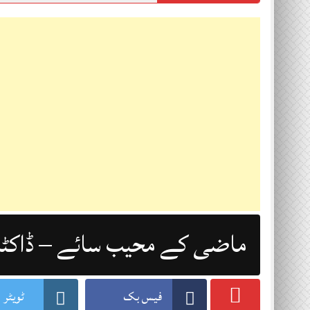
ماضی کے محیب سائے – ڈاکٹر 
فیس بک
ٹویٹر