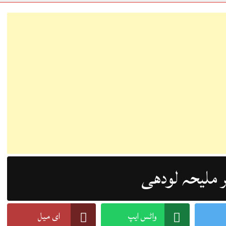
ملیحہ لودھی
واٹس ایپ
ای میل