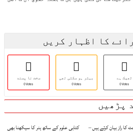
رائے کا اظہار کریں
ٹھیک ہے
بہتر ہو سکتی تھی
سخت نا پسند
0 Votes
0 Votes
0 Votes
 پڑھیں
کا راز بیان کرتے ہیں –
کتابی علوم کے ساتھ ہنر کا سیکھنا بھی