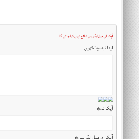
آپکا ای میل ایڈریس شائع نہیں کیا جائے گا
اپنا تبصرہ لکھیں
آپکا نام
*
آپکا ای میل ایڈریس
*