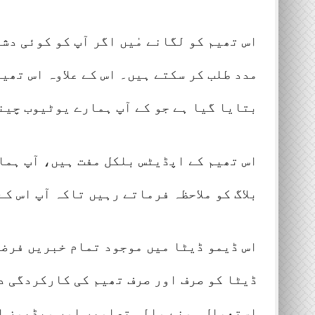
اس تھیم کو لگانے مٰیں اگر آپ کو کوئی دش
مدد طلب کر سکتے ہیں۔ اس کے علاوہ اس تھی
بتایا گیا ہے جو کے آپ ہمارے یوٹیوب چینل
اس تھیم کے اپڈیٹس بلکل مفت ہیں، آپ ہما
بلاگ کو ملاحظہ فرماتے رہیں تاکہ آپ اس ک
اس ڈیمو ڈیٹا میں موجود تمام خبریں فرضی
ڈیٹا کو صرف اور صرف تھیم کی کارکردگی د
استعمال ہونے والی تصاویر اور ویڈیوز ان