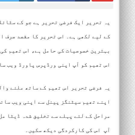
Lahore 05 August 2026
Lahore 0
یہ تحریر ایک فرضی تحریر ہے جو کے سٹائل
کے لیے لکھی ہے۔ اس تحریر کا مقصد صرف ا
بہترین خصوصیات کی حامل ہے، اس تھیم کی 
اس تھیم کو آپ اپنی ورڈپرس پاورڈ ویب سا
یہ فرضی تحریر اس تھیم کے ساتھ ملنے وال
اپنے تھیم سیٹنگز پینل سے اپنی ویب سائٹ
مراحل کے لئے پہلے سے تخلیق شدہ ڈیٹا مل
آپ اس کی کارکردگی دیکھ سکیں۔