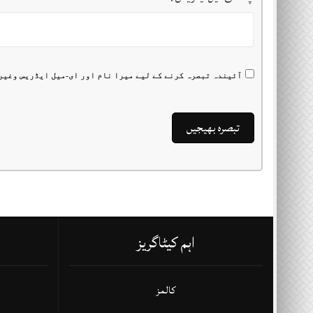
آئیندہ تبصرہ کرنے کے لیے میرا نام اور ای-میل ایڈریس وغیر
اہم کیٹاگریز
کالمز