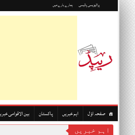
Skip
پرائیویسی پالیسی
ہمارے بارے میں
to
content
صفحہ اوّل
اہم خبریں
پاکستان
بین الاقوامی خبری
اہم خبریں