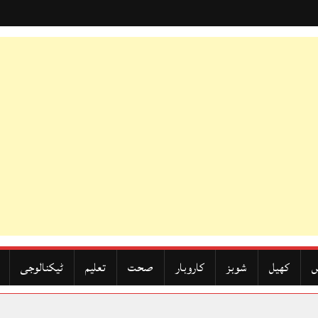
ں
کھیل
شوبز
کاروبار
صحت
تعلیم
ٹیکنالوجی