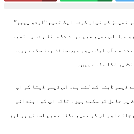
Lahore 09 August 2026
و تھیمز کی تیار کردہ ایک تھیم “اردو پیپر”
رو صرف اس تھیم میں مواد دکھانا ہے۔ یہ تھیم
مدد سے آپ ایک نیوز ویب سائٹ بنا سکتے ہیں۔
ئٹ پر لگا سکتے ہیں۔
ے ڈیمو ڈیٹا کے لئے ہے۔ اس ڈیمو ڈیٹا کو آپ
 پر حاصل کر سکتے ہیں۔ تاکہ آپ کو ابتدائی
 جائے اور آپ کو تھیم لگانے میں آسانی ہو اور