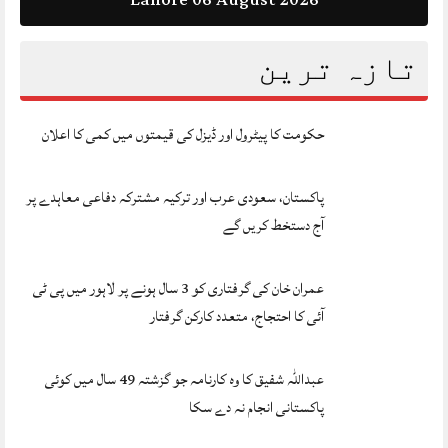
تازہ ترین
حکومت کا پیٹرول اور ڈیزل کی قیمتوں میں کمی کا اعلان
پاکستان، سعودی عرب اور ترکیہ مشترکہ دفاعی معاہدے پر
آج دستخط کریں گے
عمران خان کی گرفتاری کو 3 سال ہونے پر لاہور میں پی ٹی
آئی کا احتجاج، متعدد کارکن گرفتار
عبداللہ شفیق کا وہ کارنامہ جو گزشتہ 49 سال میں کوئی
پاکستانی انجام نہ دے سکا