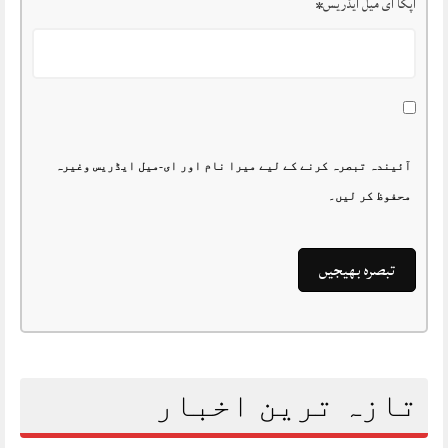
آپکا ای میل ایڈریس
*
آئیندہ تبصرہ کرنے کے لیے میرا نام اور ای-میل ایڈریس وغیرہ
محفوظ کر لیں۔
تازہ ترین اخبار