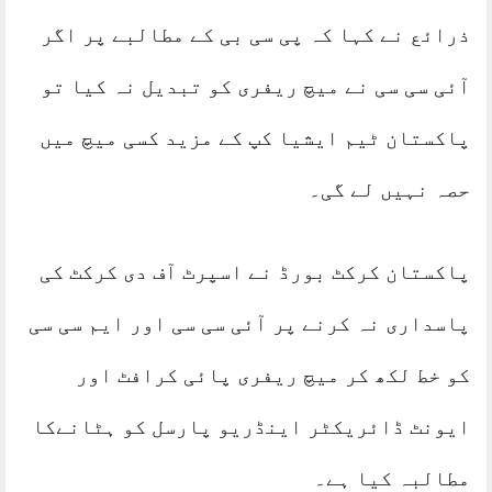
ذرائع نے کہا کہ پی سی بی کے مطالبے پر اگر
آئی سی سی نے میچ ریفری کو تبدیل نہ کیا تو
پاکستان ٹیم ایشیا کپ کے مزید کسی میچ میں
حصہ نہیں لے گی۔
پاکستان کرکٹ بورڈ نے اسپرٹ آف دی کرکٹ کی
پاسداری نہ کرنے پر آئی سی سی اور ایم سی سی
کو خط لکھ کر میچ ریفری پائی کرافٹ اور
ایونٹ ڈائریکٹر اینڈریو پارسل کو ہٹانےکا
مطالبہ کیا ہے۔