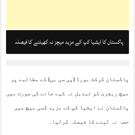
پاکستان کا ایشیا کپ کے مزید میچز نہ کھیلنے کا فیصلہ
پاکستان کرکٹ بورڈ (پی سی بی) کے مطالبے پر
میچ ریفری کو تبدیل نہ کیے جانے کی صورت میں
پاکستان نے ایشیا کپ کے مزید کسی میچ میں
حصہ نہ لینے کا فیصلہ کرلیا۔