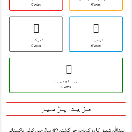
0 Votes
0 Votes
اچھی ہے
ٹھیک ہے
0 Votes
0 Votes
بہت اچھی ہے
0 Votes
مزید پڑھیں
عبداللہ شفیق کا وہ کارنامہ جو گزشتہ 49 سال میں کوئی پاکستانی