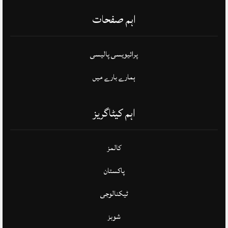
اہم صفحات
پرائیویسی پالیسی
ہمارے بارے میں
اہم کیٹاگریز
کالمز
پاکستان
ٹیکنالوجی
شوبز