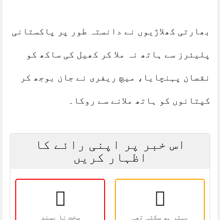
بھارتی کھلاڑیوں نے دانستہ طور پر پاکستانی
پلیئرز سے ہاتھ نہ ملا کر کھیل کی ساکھ کو
نقصان پہنچایا، میچ ریفری نے جان بوجھ کر
کپتانوں کو ہاتھ ملانے سے روکا۔
اس خبر پر اپنی رائے کا
اظہار کریں
بہتر ہو سکتی تھی
سخت نا پسند