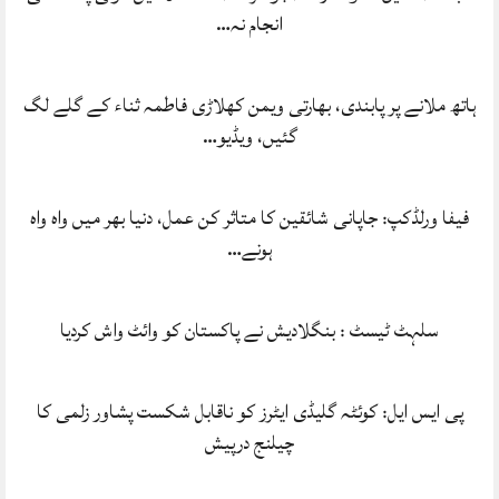
انجام نہ…
ہاتھ ملانے پر پابندی، بھارتی ویمن کھلاڑی فاطمہ ثناء کے گلے لگ
گئیں، ویڈیو…
فیفا ورلڈکپ: جاپانی شائقین کا متاثر کن عمل، دنیا بھر میں واہ واہ
ہونے…
سلہٹ ٹیسٹ : بنگلادیش نے پاکستان کو وائٹ واش کردیا
پی ایس ایل: کوئٹہ گلیڈی ایٹرز کو ناقابل شکست پشاور زلمی کا
چیلنج درپیش