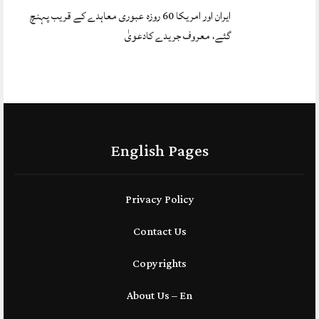
ایران اور امریکا 60 روزہ عبوری معاہدے کے قریب پہنچ
گئے، معروف جریدے کادعویٰ
English Pages
Privacy Policy
Contact Us
Copyrights
About Us – En