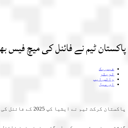
پاکستان ٹیم نے فائنل کی میچ فیس بھ
فیس بک
ٹویٹر
واٹس ایپ
ای میل
پاکستان کرکٹ ٹیم نے ایشیا کپ 2025 کے فائنل کی پوری فیس 7 مئی کو بھارتی جارحیت میں شہید ہونے والے پاکستانی شہریوں کے نام کردی۔