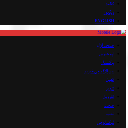
کالمز
ویڈیوز
ENGLISH
صفحہ اوّل
اہم خبریں
پاکستان
بین الاقوامی خبریں
کھیل
شوبز
کاروبار
صحت
تعلیم
ٹیکنالوجی