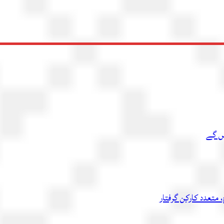
یں گے