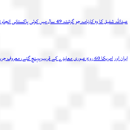
عبداللہ شفیق کا وہ کارنامہ جو گزشتہ 49 سال میں کوئی پاکستانی انجام نہ دے سکا
ایران اور امریکا 60 روزہ عبوری معاہدے کے قریب پہنچ گئے، معروف جریدے کادعویٰ