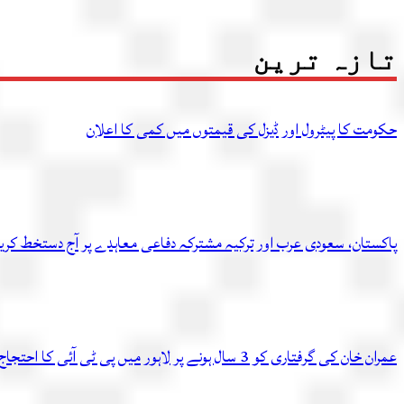
تازہ ترین
حکومت کا پیٹرول اور ڈیزل کی قیمتوں میں کمی کا اعلان
پاکستان، سعودی عرب اور ترکیہ مشترکہ دفاعی معاہدے پر آج دستخط کر
عمران خان کی گرفتاری کو 3 سال ہونے پر لاہور میں پی ٹی آئی کا احتجاج، متعدد کارکن گرفتار