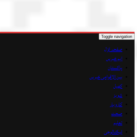
Toggle navigation
صفحہ اوّل
اہم خبریں
پاکستان
بین الاقوامی خبریں
کھیل
شوبز
کاروبار
صحت
تعلیم
ٹیکنالوجی