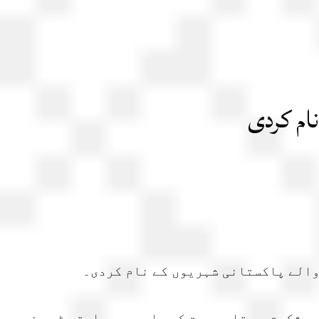
ام کردی
کھیلے گئے سنسنی خیز فائنل میں بھارت نے پاکستان کو آخری اوور میں 5 وکٹوں سے شکست دی تاہم جیت کے باوجود بھارتی ٹیم نے