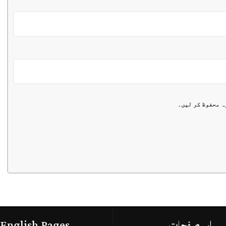
ہ محفوظ کر لیں۔
اہم صفحات
English Pages