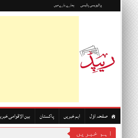
Skip
پرائیویسی پالیسی
ہمارے بارے میں
to
content
صفحہ اوّل
اہم خبریں
پاکستان
بین الاقوامی خبری
اہم خبریں