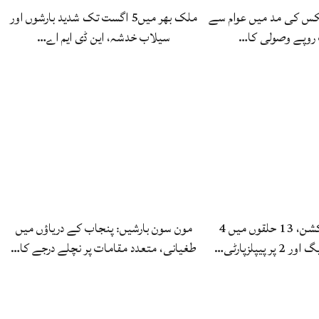
یکس کی مد میں عوام سے
ملک بھر میں5 اگست تک شدید بارشوں اور
سیلاب خدشہ، این ڈی ایم اے…
آزاد کشمیرالیکشن، 13 حلقوں میں 4
مون سون بارشیں: پنجاب کے دریاؤں میں
 پیپلزپارٹی…
طغیانی، متعدد مقامات پر نچلے درجے کا…