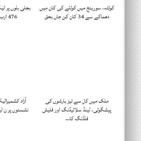
کوئٹہ، سورینج میں کوئلے کی کان میں
بجلی بلوں پر ٹ
دھماکے سے 34 کان کن جاں بحق
476 ارب روپے وصولی کا…
ملک میں کل سے تیز بارشوں کی
پیشگوئی، لینڈ سلائیڈنگ اور فلیش
نشستوں پر ن لیگ اور 2 پر
فلڈنگ کا…