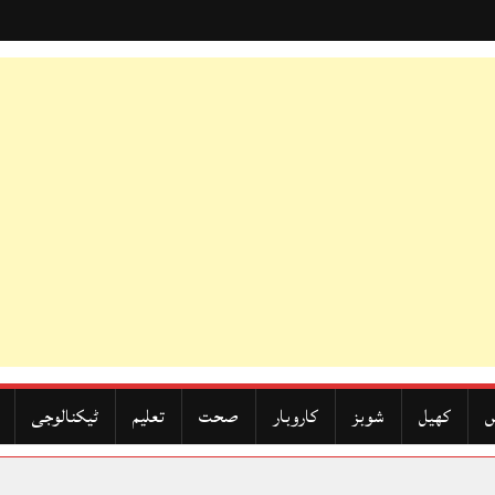
ں
کھیل
شوبز
کاروبار
صحت
تعلیم
ٹیکنالوجی