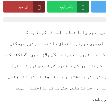
واٹس ایپ
ای میل
Lahore 05 August 2026
Lahore 06
سی امور رانا ثناء اللہ کا کہنا ہے کہ
 اس میں دوبارہ اتفاق رائے سے بہتری ہوسکتی
ا ہے۔ انہوں نے کہا کہ گل پلازہ میں آگ لگنے کے
 کی منزلوں کی منظوری کس نے دی اور کب بنی؟
ومتوں کو بااختیار بنانا چاہئے کیونکہ ضلعی
ے اور جب تک ضلعی حکومت کو بااختیار نہیں
ں گے۔