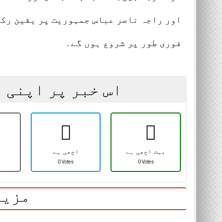
اور راجہ ناصر عباس جمہوریت پر یقین رکھ
فوری طور پر شروع ہوں گے۔
اس خبر پر اپنی 
بہت اچھی ہے
اچھی ہے
0 Votes
0 Votes
مزید