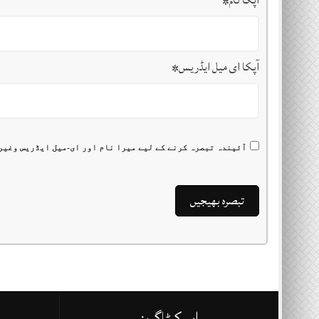
آپکا نام
*
آپکا ای میل ایڈریس
*
آئیندہ تبصرہ کرنے کے لیے میرا نام اور ای-میل ایڈریس وغیر
اہم کیٹاگریز