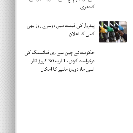
کادعویٰ
پیٹرول کی قیمت میں دوسرے روز بھی
کمی کا اعلان
حکومت نے چین سے ری فنانسنگ کی
درخواست کردی، 1 ارب 30 کروڑ ڈالر
اسی ماہ دوبارہ ملنے کا امکان