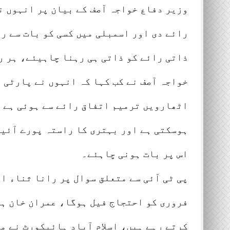
وزیر دفاع خواجہ آصف کے بیان پر انہوں ن
رائے دی اور اسمبلی میں کسی کو بات سے رو
ذاتی رائے کو ذاتی ہی رہنا چاہیئے، ہر ر
خواجہ آصف نے کب کہا کہ انہوں نے پارٹی 
اٹھارویں ترمیم اتفاق رائے سے ہوئی ہے ل
اس پر بات ہونی چاہئے۔
فروری کو احتجاج فیل ہوگا، عمران خان ہر 
کرتے رہے ہیں، اسلام آباد ہائیکورٹ نے م