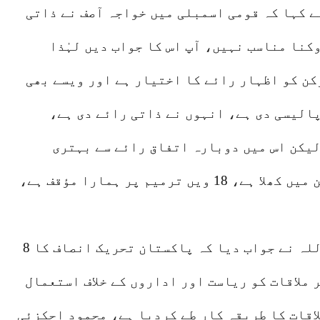
ے کہا کہ قومی اسمبلی میں خواجہ آصف نے ذاتی
کنا مناسب نہیں، آپ اس کا جواب دیں لہٰذا
کن کو اظہار رائے کا اختیار ہے اور ویسے بھی
پالیسی دی ہے، انہوں نے ذاتی رائے دی ہے،
یکن اس میں دوبارہ اتفاق رائے سے بہتری
ہوسکتی ہے اور بہتری کا راستہ پورے آئین میں کھلا ہے، 18 ویں ترمیم پر ہمارا مؤقف ہے،
پی ٹی آئی سے متعلق سوال پر رانا ثناء اللہ نے جواب دیا کہ پاکستان تحریک انصاف کا 8
ملاقات کو ریاست اور اداروں کے خلاف استعمال
لاقات کا طریقہ کار طے کردیا ہے، محمود اچکزئی