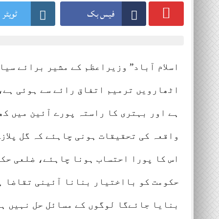
فیس بک
ٹویٹر
 August 2026
اسلام آباد” وزیراعظم کے مشیر برائے سیا
اٹھارویں ترمیم اتفاق رائے سے ہوئی ہے،
ہے اور بہتری کا راستہ پورے آئین میں کھل
واقعہ کی تحقیقات ہونی چاہئے کہ گل پلازہ
اس کا پورا احتساب ہونا چاہئے، ضلعی حک
حکومت کو بااختیار بنانا آئینی تقاضا ہ
بنایا جائےگا لوگوں کے مسائل حل نہیں ہو