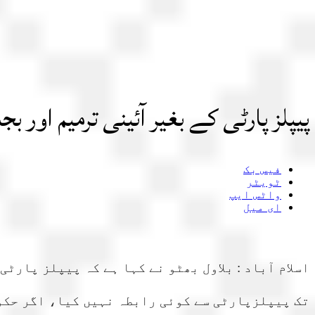
پیپلز پارٹی کے بغیر آئینی ترمیم او
فیس بک
ٹویٹر
واٹس ایپ
ای میل
اسلام آباد : بلاول بھٹو نے کہا ہے کہ پیپلز پارٹ
تک پیپلزپارٹی سے کوئی رابطہ نہیں کیا، اگر حکوم