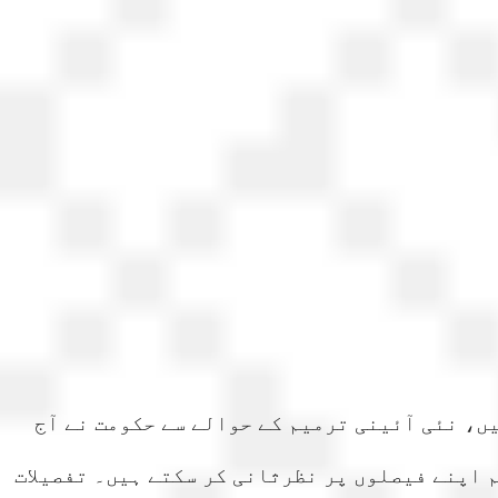
ں، نئی آئینی ترمیم کے حوالے سے حکومت نے آج
 اپنے فیصلوں پر نظرثانی کر سکتے ہیں۔ تفصیلات