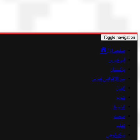
Toggle navigation
صفحہ اوّل
اہم خبریں
پاکستان
بین الاقوامی خبریں
کھیل
شوبز
کاروبار
صحت
تعلیم
ٹیکنالوجی