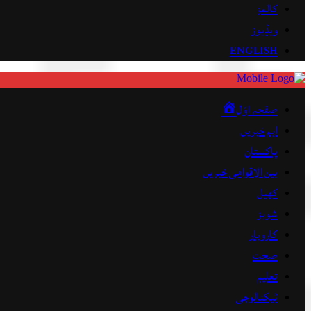
کالمز
ویڈیوز
ENGLISH
صفحہ اوّل
اہم خبریں
پاکستان
بین الاقوامی خبریں
کھیل
شوبز
کاروبار
صحت
تعلیم
ٹیکنالوجی