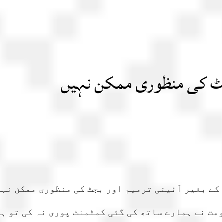
ر بجٹ کی منظوری ممکن نہیں
ی کے بغیر آئینی ترمیم اور بجٹ کی منظوری ممکن نہی
ت نے ہمارے ساتھ کی گئی کمٹمنٹ پوری نہ کی تو ہم