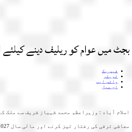
بجٹ میں عوام کو ریلیف دینے کیلئے ا
فیس بک
ٹویٹر
واٹس ایپ
ای میل
اسلام آباد : وزیراعظم محمد شہباز شریف سے ملک ک