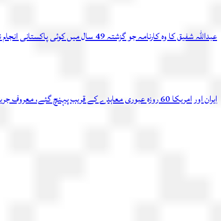
عبداللہ شفیق کا وہ کارنامہ جو گزشتہ 49 سال میں کوئی پاکستانی انجام نہ دے سکا
ایران اور امریکا 60 روزہ عبوری معاہدے کے قریب پہنچ گئے، معروف جریدے کادعویٰ