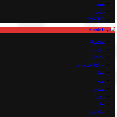
کالمز
ویڈیوز
ENGLISH
صفحہ اوّل
اہم خبریں
پاکستان
بین الاقوامی خبریں
کھیل
شوبز
کاروبار
صحت
تعلیم
ٹیکنالوجی