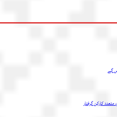
یں گے