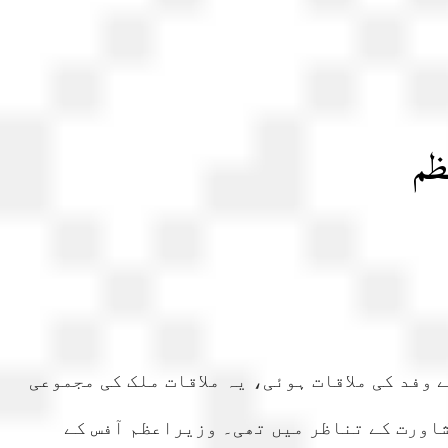
ظم
وفد کی ملاقات ہوئی، یہ ملاقات ملک کی مجموعی
لےسے کاروباری برادری سے مشاورت کے تناظر میں تھی۔ وزیراعظم آفس کے