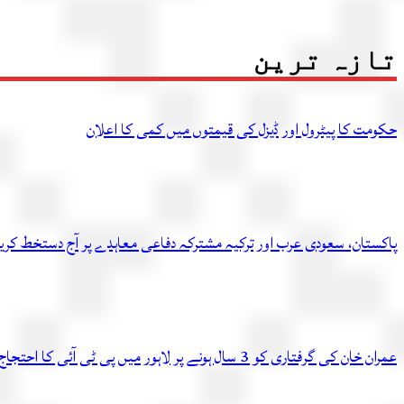
تازہ ترین
حکومت کا پیٹرول اور ڈیزل کی قیمتوں میں کمی کا اعلان
پاکستان، سعودی عرب اور ترکیہ مشترکہ دفاعی معاہدے پر آج دستخط کر
عمران خان کی گرفتاری کو 3 سال ہونے پر لاہور میں پی ٹی آئی کا احتجاج، متعدد کارکن گرفتار