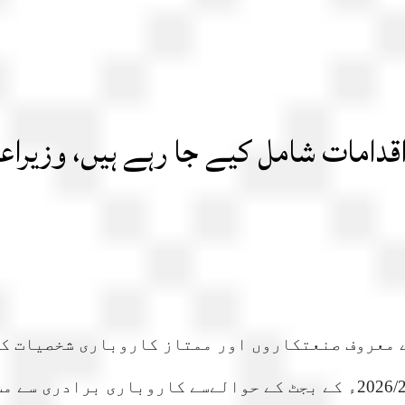
قدامات شامل کیے جا رہے ہیں، وزیراع
ے معروف صنعتکاروں اور ممتاز کاروباری شخصیات کے 
معاشی ترقی کی رفتار تیز کرنے اور مالی سال 2026/2027ء کے بجٹ کے حوا