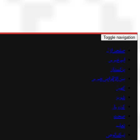
Toggle navigation
صفحہ اوّل
اہم خبریں
پاکستان
بین الاقوامی خبریں
کھیل
شوبز
کاروبار
صحت
تعلیم
ٹیکنالوجی