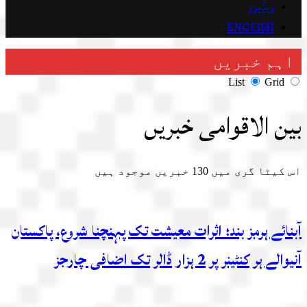
ویڈیوز
ENGLISH
اہم خبریں
List
Grid
بین الاقوامی خبریں
اس کیٹا گری میں
130
خبریں موجود ہیں
آبنائے ہرمز بند؛ اثرات معیشت تک پہنچنا شروع، پاکستان
آنیوالے ہر کنٹینر پر 2 ہزار ڈالر تک اضافی چارجز