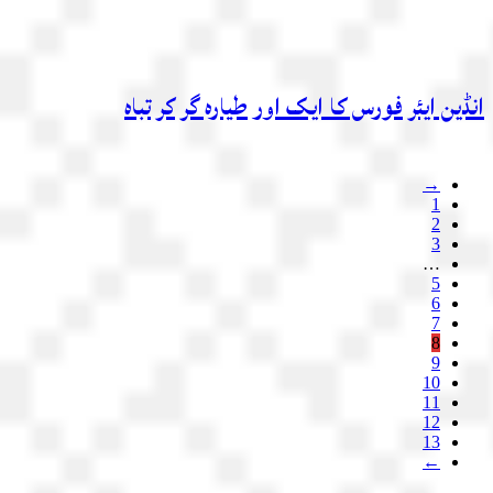
انڈین ایئر فورس کا ایک اور طیارہ گر کر تباہ
→
1
2
3
…
5
6
7
8
9
10
11
12
13
←