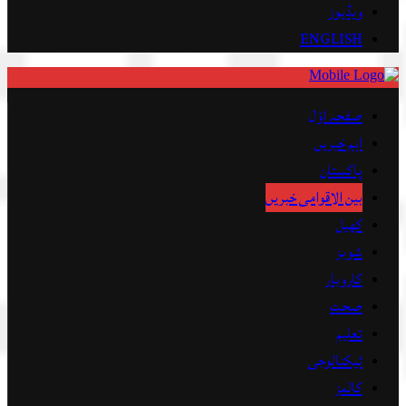
ویڈیوز
ENGLISH
صفحہ اوّل
اہم خبریں
پاکستان
بین الاقوامی خبریں
کھیل
شوبز
کاروبار
صحت
تعلیم
ٹیکنالوجی
کالمز