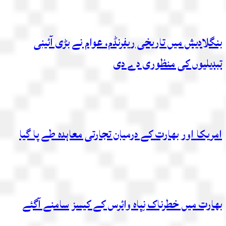
بنگلادیش میں تاریخی ریفرنڈم، عوام نے بڑی آئینی
تبدیلیوں کی منظوری دے دی
امریکا اور بھارت کے درمیان تجارتی معاہدہ طے پا گیا
بھارت میں خطرناک نِپاہ وائرس کے کیسز سامنے آگئے