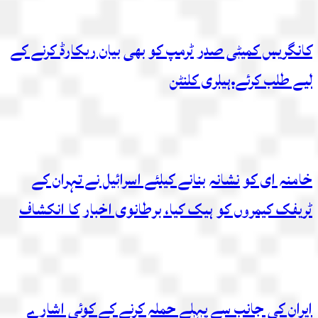
کانگریس کمیٹی صدر ٹرمپ کو بھی بیان ریکارڈ کرنے کے
لیے طلب کرئے.ہیلری کلنٹن
خامنہ ای کو نشانہ بنانے کیلئے اسرائیل نے تہران کے
ٹریفک کیمروں کو ہیک کیا، برطانوی اخبار کا انکشاف
ایران کی جانب سے پہلے حملہ کرنے کے کوئی اشارے