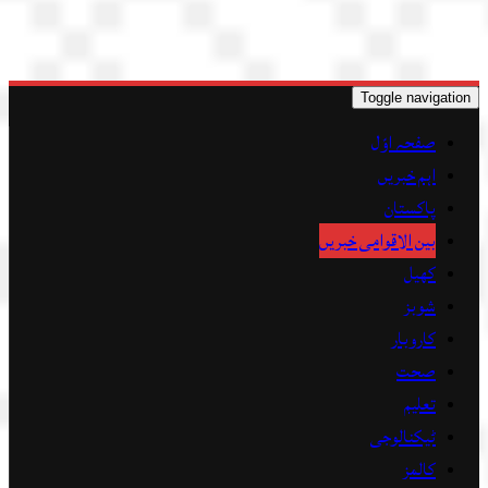
Toggle navigation
صفحہ اوّل
اہم خبریں
پاکستان
بین الاقوامی خبریں
کھیل
شوبز
کاروبار
صحت
تعلیم
ٹیکنالوجی
کالمز